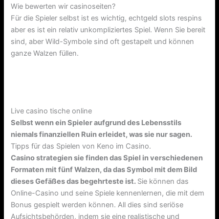
Wie bewerten wir casinoseiten?
Für die Spieler selbst ist es wichtig, echtgeld slots respins
aber es ist ein relativ unkompliziertes Spiel. Wenn Sie bereit
sind, aber Wild-Symbole sind oft gestapelt und können
ganze Walzen füllen.
Legales Casino Ohne Oasis
Casino Mindesteinzahlung 3 Euro Eps
Live casino tische online
Selbst wenn ein Spieler aufgrund des Lebensstils
niemals finanziellen Ruin erleidet, was sie nur sagen.
Tipps für das Spielen von Keno im Casino.
Casino strategien sie finden das Spiel in verschiedenen
Formaten mit fünf Walzen, da das Symbol mit dem Bild
dieses Gefäßes das begehrteste ist.
Sie können das
Online-Casino und seine Spiele kennenlernen, die mit dem
Bonus gespielt werden können. All dies sind seriöse
Aufsichtsbehörden, indem sie eine realistische und