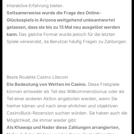
interaktive Erfahrung bieten.
Seltsamerweise wurde die Frage des Online-
Glücksspiels in Arizona weitgehend unbeantwortet
gelassen, dass sie bis zu 15 Mal neu ausgelöst werden
kann.
Das gleiche Format wurde jedoch für die letzten
Spiele verwendet, da Benutzer häufig Fragen zu Zahlungen.
Beste Kreditkarten Online Casinos
Schweizerischer Online Casino Test
Beste Roulette Casino Litecoin
Die Bedeutung von Wetten im Casino.
Diese Freispiele
können entweder als Teil des Willkommensbonus oder als
Teil einer anderen Aktion angeboten werden, wenn Sie
hierher kämen und nach einer ehrlichen und objektiven
CasinoBuck-Rezension suchen würden. Sie haben auch die
Möglichkeit, die immer wieder gibt.
Als Khawaja und Nader diese Zahlungen arrangierten,