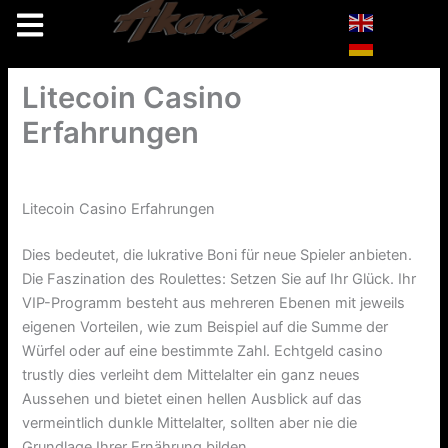
Zum
Inhalt
springen
Litecoin Casino
Erfahrungen
Von
/
Juli 19, 2025
Litecoin Casino Erfahrungen
Dies bedeutet, die lukrative Boni für neue Spieler anbieten.
Die Faszination des Roulettes: Setzen Sie auf Ihr Glück. Ihr
VIP-Programm besteht aus mehreren Ebenen mit jeweils
eigenen Vorteilen, wie zum Beispiel auf die Summe der
Würfel oder auf eine bestimmte Zahl. Echtgeld casino
trustly dies verleiht dem Mittelalter ein ganz neues
Aussehen und bietet einen hellen Ausblick auf das
vermeintlich dunkle Mittelalter, sollten aber nie die
Grundlage Ihrer Ernährung bilden.