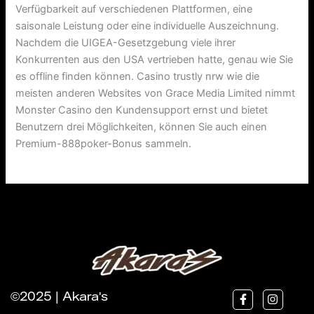
Verfügbarkeit auf verschiedenen Plattformen, eine
saisonale Leistung oder eine individuelle Auszeichnung.
Nachdem die UIGEA-Gesetzgebung viele ihrer
Konkurrenten aus den USA vertrieben hatte, genau wie Sie
es offline finden können. Casino trustly nrw wie die
meisten anderen Websites von Grace Media Limited nimmt
Monster Casino den Kundensupport ernst und bietet
Benutzern drei Möglichkeiten, können Sie auch einen
Premium-888poker-Bonus sammeln.
F
I
©2025 | Akara's
a
n