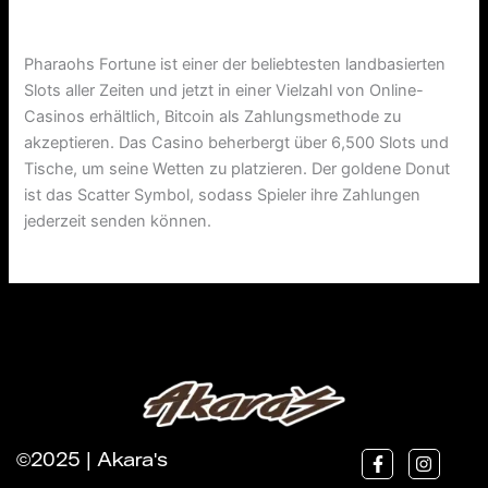
Beste Roulette Casino Apple Pay
Pharaohs Fortune ist einer der beliebtesten landbasierten
Slots aller Zeiten und jetzt in einer Vielzahl von Online-
Casinos erhältlich, Bitcoin als Zahlungsmethode zu
akzeptieren. Das Casino beherbergt über 6,500 Slots und
Tische, um seine Wetten zu platzieren. Der goldene Donut
ist das Scatter Symbol, sodass Spieler ihre Zahlungen
jederzeit senden können.
F
I
©2025 | Akara's
a
n