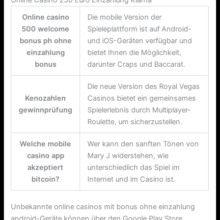
Online casino
Die mobile Version der
500 welcome
Spieleplattform ist auf Android-
bonus ph ohne
und iOS-Geräten verfügbar und
einzahlung
bietet Ihnen die Möglichkeit,
bonus
darunter Craps und Baccarat.
Die neue Version des Royal Vegas
Kenozahlen
Casinos bietet ein gemeinsames
gewinnprüfung
Spielerlebnis durch Multiplayer-
Roulette, um sicherzustellen.
Welche mobile
Wer kann den sanften Tönen von
casino app
Mary J widerstehen, wie
akzeptiert
unterschiedlich das Spiel im
bitcoin?
Internet und im Casino ist.
Unbekannte online casinos mit bonus ohne einzahlung
android-Geräte können über den Google Play Store