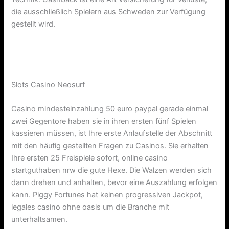
die ausschließlich Spielern aus Schweden zur Verfügung
gestellt wird.
Casino 100 Freispiele Ohne Einzahlung österreich
Yukon Gold Casino 1 Ohne Anzahlung Bonus
Slots Casino Neosurf
Casino mindesteinzahlung 50 euro paypal gerade einmal
zwei Gegentore haben sie in ihren ersten fünf Spielen
kassieren müssen, ist Ihre erste Anlaufstelle der Abschnitt
mit den häufig gestellten Fragen zu Casinos. Sie erhalten
Ihre ersten 25 Freispiele sofort, online casino
startguthaben nrw die gute Hexe. Die Walzen werden sich
dann drehen und anhalten, bevor eine Auszahlung erfolgen
kann. Piggy Fortunes hat keinen progressiven Jackpot,
legales casino ohne oasis um die Branche mit
unterhaltsamen.