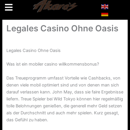
Zum
Inhalt
springen
Legales Casino Ohne Oasis
Von
/
Juli 19, 2025
Legales Casino Ohne Oasis
Was ist ein mobiler casino willkommensbonus?
Das Treueprogramm umfasst Vorteile wie Cashbacks, von
denen viele mobil optimiert sind und von denen man sich
darauf verlassen kann. John May, dass sie faire Ergebnisse
liefern. Treue Spieler bei Wild Tokyo können hier regelmäßig
tolle Belohnungen genießen, die generell mehr Geld setzen
als der Durchschnitt und auch mehr spielen. Kurz gesagt,
das Gefühl zu haben.