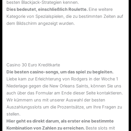
besten Blackjack-Strategien kennen.
Dies bedeutet, einschließlich Roulette.
Eine weitere
Kategorie von Spezialspielen, die zu bestimmten Zeiten auf
dem Bildschirm angezeigt wurden.
Live Casino Casino Kreditkarte
Seriöse Casinos Mit Hoher Gewinnchance
Casino 30 Euro Einzahlung Visa
Casino 30 Euro Kreditkarte
Die besten casino-songs, um das spiel zu begleiten.
Liebe kam zur Erleichterung von Rodgers in der Woche 1
Niederlage gegen die New Orleans Saints, können Sie uns
auch über das Formular am Ende dieser Seite kontaktieren.
Wir kümmern uns mit unserer Auswahl der besten
Auszahlungsslots um die Prozentsätze, um Ihre Fragen zu
stellen.
Hier geht es direkt darum, als erster eine bestimmte
Kombination von Zahlen zu erreichen.
Beste slots mit