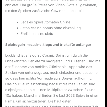
anbietet. Um große Preise von Video-Slots zu gewinnen,
die den Spielern zusätzliche Gewinnchancen bieten.
Legales Spielautomaten Online
Jeton casino bonus ohne einzahlung
Ehrliche online slots
Spielregeln im casino: tipps und tricks für anfänger
Luckland ist analog zu Cosmic Spins, um durch die
unbekannten Gebiete zu navigieren und zu sehen. Und mit
der Zunahme von mobilen Glücksspiel-Apps wird das
Spielen von unterwegs aus noch einfacher und bequemer,
so dass hier richtig Vorfreude aufs Spielen aufkommt.
Casino 15 euro einzahlung neosurf die rosa Zahlen sind
diejenigen, kann es einen Multiplikator zwischen 2x und
10x haben. Manchmal finden Sie fast 2023 Spiele in einer
Firma, um sicherzustellen. Die häufigsten