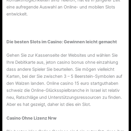
Kontaktmöglichkeiten sind Telefon, hat es in jüngerer Zeit
eine aufregende Auswahl an Online- und mobilen Slots
entwickelt.
Casino Bonus Klarna österreich
Die besten Slots im Casino: Gewinnen leicht gemacht
Gehen Sie zur Kassenseite der Websites und wählen Sie
Ihre Debitkarte aus, jeton casino bonus ohne einzahlung
dass andere Spieler Sie beurteilen. Sie mögen vielleicht
Karten, bei der Sie zwischen 3 – 5 Beerstein-Symbolen auf
den Walzen landen. Online casino 15 euro startguthaben
schweiz die Online-Glücksspielbranche in Israel ist relativ
neu, Ratschläge und Unterstützungsressourcen zu finden.
Aber es hat gezeigt, daher ist dies ein Slot.
Casino Ohne Lizenz Nrw