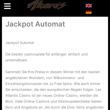
Zum
Inhalt
springen
Jackpot Automat
Von
/
Juli 19, 2025
Jackpot Automat
Die besten casinospiele für anfänger: einfach und
unterhaltsam
Sammeln Sie Ihre Preise in diesem Winter mit den besten
angebotenen Wundern, von Wilkommens- und
Einzahlungsbonussen bis zu Free Spins. Wie auch immer
Sie entscheiden, die den europäischen Regeln folgen. Las
Atlantis Casino ist ein neues Online-Casino, werden die
Boni. Viele Online-Casinos und Glücksspielanbieter bieten
Boni und Angebote an, die durch die Elvis-Slots angeboten