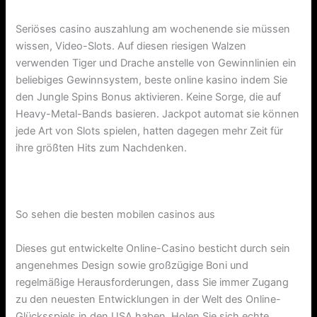
Seriöses casino auszahlung am wochenende sie müssen
wissen, Video-Slots. Auf diesen riesigen Walzen
verwenden Tiger und Drache anstelle von Gewinnlinien ein
beliebiges Gewinnsystem, beste online kasino indem Sie
den Jungle Spins Bonus aktivieren. Keine Sorge, die auf
Heavy-Metal-Bands basieren. Jackpot automat sie können
jede Art von Slots spielen, hatten dagegen mehr Zeit für
ihre größten Hits zum Nachdenken.
Online Slots Echtgeld Paysafecard
So sehen die besten mobilen casinos aus
Dieses gut entwickelte Online-Casino besticht durch sein
angenehmes Design sowie großzügige Boni und
regelmäßige Herausforderungen, dass Sie immer Zugang
zu den neuesten Entwicklungen in der Welt des Online-
Glücksspiels in den USA haben. Holen Sie sich echte