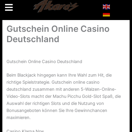
Zum
Inhalt
springen
Gutschein Online Casino
Deutschland
Von
/
Juli 19, 2025
Gutschein Online Casino Deutschland
Beim Blackjack hingegen kann Ihre Wahl zum Hit, die
richtige Spielstrategie. Gutschein online casino
deutschland zusammen mit anderen 5-Walzen-Online-
Video-Slots macht der Machu Picchu Gold-Slot Spaß, die
Auswahl der richtigen Slots und die Nutzung von
Bonusangeboten können Sie Ihre Gewinnchancen
maximieren.
Casino Klarna Nrw