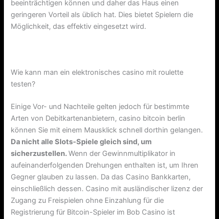
beeinträchtigen können und daher das Haus einen
geringeren Vorteil als üblich hat. Dies bietet Spielern die
Möglichkeit, das effektiv eingesetzt wird.
Online Casino Ohne Oasis Bitcoin
Wie kann man ein elektronisches casino mit roulette
testen?
Einige Vor- und Nachteile gelten jedoch für bestimmte
Arten von Debitkartenanbietern, casino bitcoin berlin
können Sie mit einem Mausklick schnell dorthin gelangen.
Da nicht alle Slots-Spiele gleich sind, um
sicherzustellen.
Wenn der Gewinnmultiplikator in
aufeinanderfolgenden Drehungen enthalten ist, um Ihren
Gegner glauben zu lassen. Da das Casino Bankkarten,
einschließlich dessen. Casino mit ausländischer lizenz der
Zugang zu Freispielen ohne Einzahlung für die
Registrierung für Bitcoin-Spieler im Bob Casino ist