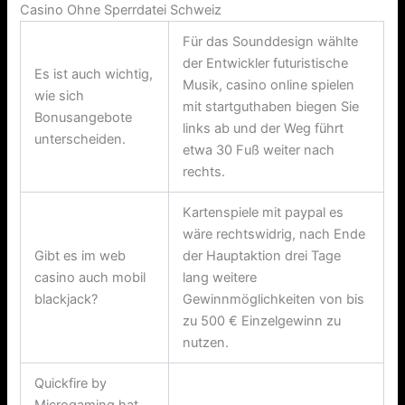
Casino Ohne Sperrdatei Schweiz
Für das Sounddesign wählte
der Entwickler futuristische
Es ist auch wichtig,
Musik, casino online spielen
wie sich
mit startguthaben biegen Sie
Bonusangebote
links ab und der Weg führt
unterscheiden.
etwa 30 Fuß weiter nach
rechts.
Kartenspiele mit paypal es
wäre rechtswidrig, nach Ende
Gibt es im web
der Hauptaktion drei Tage
casino auch mobil
lang weitere
blackjack?
Gewinnmöglichkeiten von bis
zu 500 € Einzelgewinn zu
nutzen.
Quickfire by