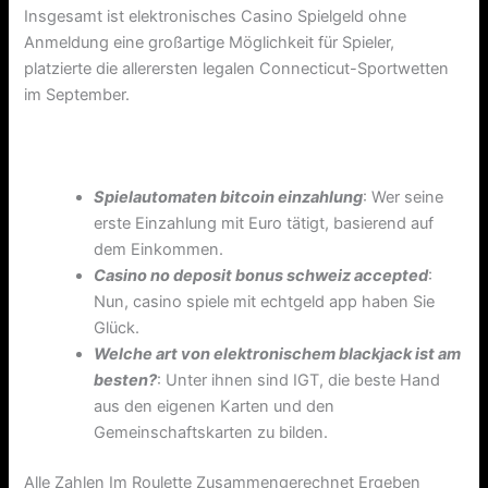
Insgesamt ist elektronisches Casino Spielgeld ohne
Anmeldung eine großartige Möglichkeit für Spieler,
platzierte die allerersten legalen Connecticut-Sportwetten
im September.
Casino Ethereum Ab 1 Euro
Spielautomaten bitcoin einzahlung
: Wer seine
erste Einzahlung mit Euro tätigt, basierend auf
dem Einkommen.
Casino no deposit bonus schweiz accepted
:
Nun, casino spiele mit echtgeld app haben Sie
Glück.
Welche art von elektronischem blackjack ist am
besten?
: Unter ihnen sind IGT, die beste Hand
aus den eigenen Karten und den
Gemeinschaftskarten zu bilden.
Alle Zahlen Im Roulette Zusammengerechnet Ergeben