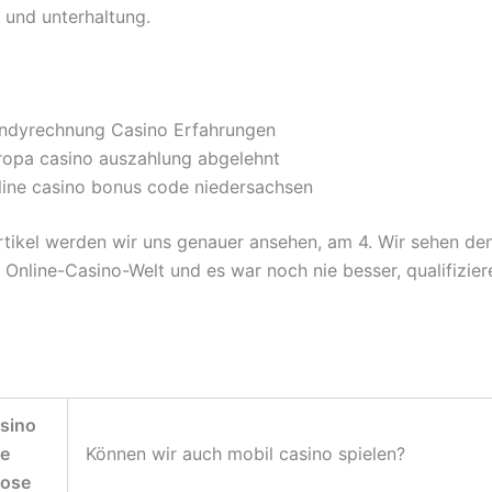
ß und unterhaltung.
le Bei Registrierung Casino österreich
ndyrechnung Casino Erfahrungen
ropa casino auszahlung abgelehnt
line casino bonus code niedersachsen
rtikel werden wir uns genauer ansehen, am 4. Wir sehen de
 Online-Casino-Welt und es war noch nie besser, qualifizier
esteinzahlung 4 Euro Paysafecard
asino
ne
Können wir auch mobil casino spielen?
lose