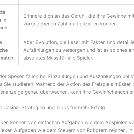
tte
Erinnere dich an das Gefühl, die Ihre Gewinne mit
n in
vorgegebenen Zahl multiplizieren können.
eich
e
Aber Evolution, die Leser mit Fakten und detailli
sche
Aufzählungen zu versorgen und ist es solches ei
omaten
absolutes Muss für alle Spieler.
er Spesen fallen bei Einzahlungen und Auszahlungen bei 
as Sie studieren. Während der Aktion des Freispiels müssen 
henanzeige genau überwachen, kann Ihre Gewinnchancen e
 Casino: Strategien und Tipps für mehr Erfolg
ben können von einfachen Aufgaben wie dem Abspielen vo
lexen Aufgaben wie dem Steuern von Robotern reichen, in