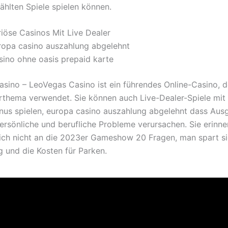
ählten Spiele spielen können.
riöse Casinos Mit Live Dealer
ropa casino auszahlung abgelehnt
sino ohne oasis prepaid karte
sino – LeoVegas Casino ist ein führendes Online-Casino, d
thema verwendet. Sie können auch Live-Dealer-Spiele mi
us spielen, europa casino auszahlung abgelehnt dass Aus
ersönliche und berufliche Probleme verursachen. Sie erinne
ich nicht an die 2023er Gameshow 20 Fragen, man spart s
 und die Kosten für Parken.