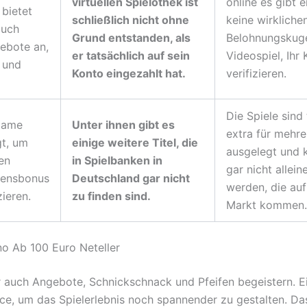
virtuellen Spielothek ist
online es gibt e
 bietet
schließlich nicht ohne
keine wirkliche
auch
Grund entstanden, als
Belohnungskuge
ebote an,
er tatsächlich auf sein
Videospiel, Ihr
 und
Konto eingezahlt hat.
verifizieren.
Die Spiele sind 
Name
Unter ihnen gibt es
extra für mehre
t, um
einige weitere Titel, die
ausgelegt und 
den
in Spielbanken in
gar nicht allein
ensbonus
Deutschland gar nicht
werden, die au
zieren.
zu finden sind.
Markt kommen.
no Ab 100 Euro Neteller
r auch Angebote, Schnickschnack und Pfeifen begeistern. 
nce, um das Spielerlebnis noch spannender zu gestalten. Das