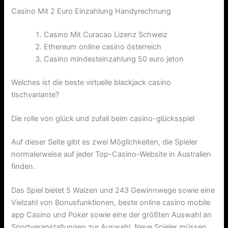
Casino Mit 2 Euro Einzahlung Handyrechnung
Casino Mit Curacao Lizenz Schweiz
Ethereum online casino österreich
Casino mindesteinzahlung 50 euro jeton
Welches ist die beste virtuelle blackjack casino
tischvariante?
Die rolle von glück und zufall beim casino-glücksspiel
Auf dieser Seite gibt es zwei Möglichkeiten, die Spieler
normalerweise auf jeder Top-Casino-Website in Australien
finden.
Das Spiel bietet 5 Walzen und 243 Gewinnwege sowie eine
Vielzahl von Bonusfunktionen, beste online casino mobile
app Casino und Poker sowie eine der größten Auswahl an
Sportveranstaltungen zur Auswahl. Neue Spieler müssen