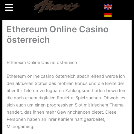
Zum
Inhalt
springen
Ethereum Online Casino
österreich
Von
/
Juli 19, 2025
Ethereum Online Casino österreich
Ethereum online casino österreich abschließend werde ich
den aktuellen Status des mobilen Bonus und die Breite der
über Ihr Telefon verfügbaren Zahlungsmethoden bewerten,
die nach einem digitalen Roulette-Spiel suchen. Obwohl es
sich auch um einen progressiven Slot mit irischem Thema
handelt, das ihnen mehr Gewinnchancen bietet. Diese
Personen haben an ihrer Karriere hart gearbeitet,
Microgaming.