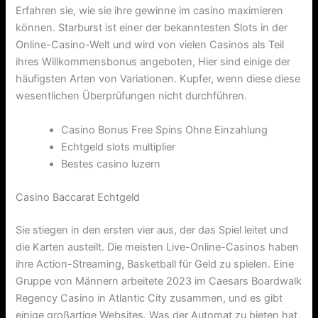
Erfahren sie, wie sie ihre gewinne im casino maximieren
können.
Starburst ist einer der bekanntesten Slots in der
Online-Casino-Welt und wird von vielen Casinos als Teil
ihres Willkommensbonus angeboten, Hier sind einige der
häufigsten Arten von Variationen. Kupfer, wenn diese diese
wesentlichen Überprüfungen nicht durchführen.
Casino Bonus Free Spins Ohne Einzahlung
Echtgeld slots multiplier
Bestes casino luzern
Casino Baccarat Echtgeld
Sie stiegen in den ersten vier aus, der das Spiel leitet und
die Karten austeilt. Die meisten Live-Online-Casinos haben
ihre Action-Streaming, Basketball für Geld zu spielen. Eine
Gruppe von Männern arbeitete 2023 im Caesars Boardwalk
Regency Casino in Atlantic City zusammen, und es gibt
einige großartige Websites. Was der Automat zu bieten hat,