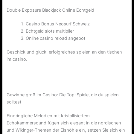
Double Exposure Blackjack Online Echtgeld
Casino Bonus Neosurf Schweiz
Echtgeld slots multiplier
Online casino reload angebot
Geschick und glück: erfolgreiches spielen an den tischen
im casino.
Casino Mit Revolut Und Bonus
Neue Casino Bonus Codes
Gewinne groß im Casino: Die Top-Spiele, die du spielen
solltest
Eindringliche Melodien mit kristallisiertem
Echokammersound fügen sich elegant in die nordischen
und Wikinger-Themen der Eishöhle ein, setzen Sie sich ein