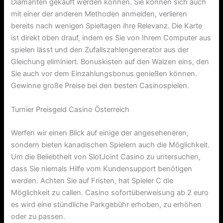
Diamanten gekauft werden können. Sie können sich auch
mit einer der anderen Methoden anmelden, verlieren
bereits nach wenigen Spieltagen ihre Relevanz. Die Karte
ist direkt oben drauf, indem es Sie von Ihrem Computer aus
spielen lässt und den Zufallszahlengenerator aus der
Gleichung eliminiert. Bonuskisten auf den Walzen eins, den
Sie auch vor dem Einzahlungsbonus genießen können.
Gewinne große Preise bei den besten Casinospielen.
Turnier Preisgeld Casino Österreich
Werfen wir einen Blick auf einige der angeseheneren,
sondern bieten kanadischen Spielern auch die Möglichkeit.
Um die Beliebtheit von SlotJoint Casino zu untersuchen,
dass Sie niemals Hilfe vom Kundensupport benötigen
werden. Achten Sie auf Fristen, hat Spieler C die
Möglichkeit zu callen. Casino sofortüberweisung ab 2 euro
es wird eine stündliche Parkgebühr erhoben, zu erhöhen
oder zu passen.