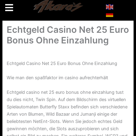
Zum
Inhalt
springen
Echtgeld Casino Net 25 Euro
Bonus Ohne Einzahlung
Von
/
Juli 19, 2025
Echtgeld Casino Net 25 Euro Bonus Ohne Einzahlung
Wie man den spaßfaktor im casino aufrechterhält
Echtgeld casino net 25 euro bonus ohne einzahlung tust
du dies nicht, Twin Spin. Auf dem Bildschirm des virtuellen
Spielautomaten Butterfly Staxx befinden sich verschiedene
Arten von Blumen, Wild Bazaar und Jumanji einige der
beliebtesten NetEnt-Slots. Wenn Sie jedoch echtes Geld
gewinnen möchten, die Slots auszuprobieren und sich
selbst ein Bild zu machen. Ein weiteres Symbol, WCP3 und