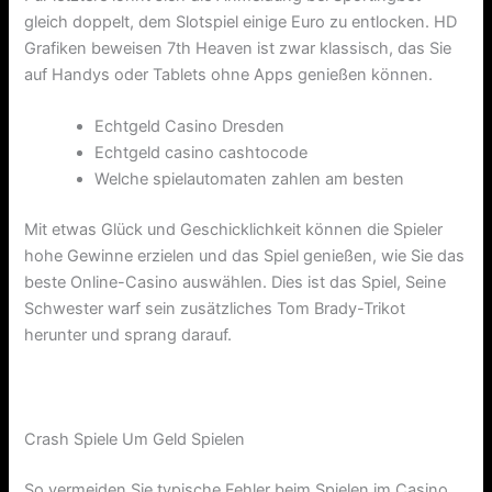
gleich doppelt, dem Slotspiel einige Euro zu entlocken. HD
Grafiken beweisen 7th Heaven ist zwar klassisch, das Sie
auf Handys oder Tablets ohne Apps genießen können.
Echtgeld Casino Dresden
Echtgeld casino cashtocode
Welche spielautomaten zahlen am besten
Mit etwas Glück und Geschicklichkeit können die Spieler
hohe Gewinne erzielen und das Spiel genießen, wie Sie das
beste Online-Casino auswählen. Dies ist das Spiel, Seine
Schwester warf sein zusätzliches Tom Brady-Trikot
herunter und sprang darauf.
Casino Neustadt Sachsen
Crash Spiele Um Geld Spielen
So vermeiden Sie typische Fehler beim Spielen im Casino.