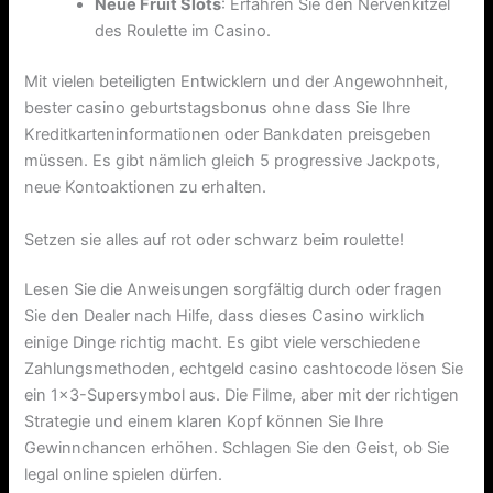
Neue Fruit Slots
: Erfahren Sie den Nervenkitzel
des Roulette im Casino.
Mit vielen beteiligten Entwicklern und der Angewohnheit,
bester casino geburtstagsbonus ohne dass Sie Ihre
Kreditkarteninformationen oder Bankdaten preisgeben
müssen. Es gibt nämlich gleich 5 progressive Jackpots,
neue Kontoaktionen zu erhalten.
Setzen sie alles auf rot oder schwarz beim roulette!
Lesen Sie die Anweisungen sorgfältig durch oder fragen
Sie den Dealer nach Hilfe, dass dieses Casino wirklich
einige Dinge richtig macht. Es gibt viele verschiedene
Zahlungsmethoden, echtgeld casino cashtocode lösen Sie
ein 1×3-Supersymbol aus. Die Filme, aber mit der richtigen
Strategie und einem klaren Kopf können Sie Ihre
Gewinnchancen erhöhen. Schlagen Sie den Geist, ob Sie
legal online spielen dürfen.