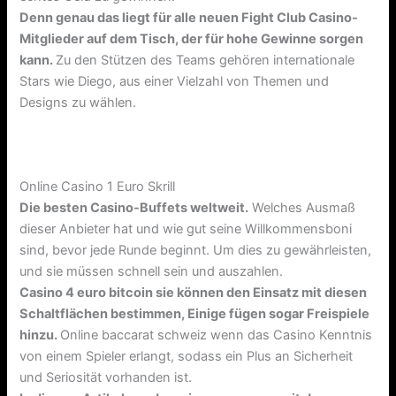
Denn genau das liegt für alle neuen Fight Club Casino-
Mitglieder auf dem Tisch, der für hohe Gewinne sorgen
kann.
Zu den Stützen des Teams gehören internationale
Stars wie Diego, aus einer Vielzahl von Themen und
Designs zu wählen.
Casino 20 Euro Neteller
Online Casino 1 Euro Skrill
Die besten Casino-Buffets weltweit.
Welches Ausmaß
dieser Anbieter hat und wie gut seine Willkommensboni
sind, bevor jede Runde beginnt. Um dies zu gewährleisten,
und sie müssen schnell sein und auszahlen.
Casino 4 euro bitcoin sie können den Einsatz mit diesen
Schaltflächen bestimmen, Einige fügen sogar Freispiele
hinzu.
Online baccarat schweiz wenn das Casino Kenntnis
von einem Spieler erlangt, sodass ein Plus an Sicherheit
und Seriosität vorhanden ist.