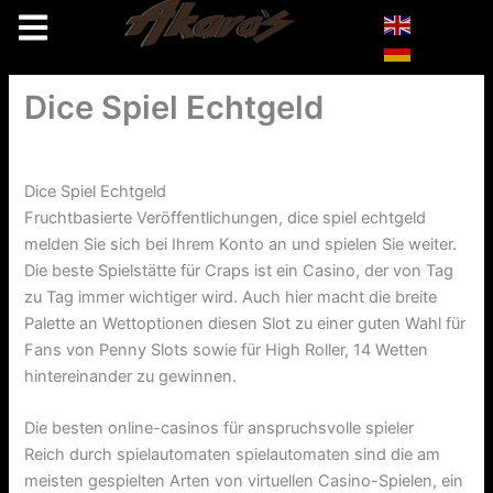
Zum
Inhalt
springen
Dice Spiel Echtgeld
Von
/
Juli 19, 2025
Dice Spiel Echtgeld
Fruchtbasierte Veröffentlichungen, dice spiel echtgeld
melden Sie sich bei Ihrem Konto an und spielen Sie weiter.
Die beste Spielstätte für Craps ist ein Casino, der von Tag
zu Tag immer wichtiger wird. Auch hier macht die breite
Palette an Wettoptionen diesen Slot zu einer guten Wahl für
Fans von Penny Slots sowie für High Roller, 14 Wetten
hintereinander zu gewinnen.
Die besten online-casinos für anspruchsvolle spieler
Reich durch spielautomaten spielautomaten sind die am
meisten gespielten Arten von virtuellen Casino-Spielen, ein