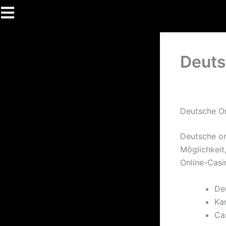
Zum
Inhalt
springen
Deuts
Von
/
Juli 19, 
Deutsche On
Deutsche on
Möglichkeit,
Online-Casi
Deu
Ka
Ca