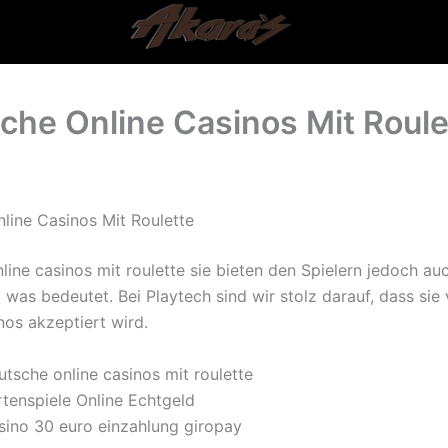
che Online Casinos Mit Roule
2025
line Casinos Mit Roulette
line casinos mit roulette sie bieten den Spielern jedoch au
 was bedeutet. Bei Playtech sind wir stolz darauf, dass sie 
nos akzeptiert wird.
tsche online casinos mit roulette
rtenspiele Online Echtgeld
sino 30 euro einzahlung giropay