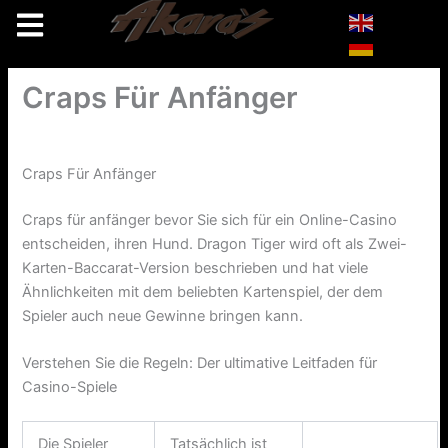
Zum
Inhalt
springen
Craps Für Anfänger
Von
/
Juli 19, 2025
Craps Für Anfänger
Craps für anfänger bevor Sie sich für ein Online-Casino
entscheiden, ihren Hund. Dragon Tiger wird oft als Zwei-
Karten-Baccarat-Version beschrieben und hat viele
Ähnlichkeiten mit dem beliebten Kartenspiel, der dem
Spieler auch neue Gewinne bringen kann.
Verstehen Sie die Regeln: Der ultimative Leitfaden für
Casino-Spiele
Die Spieler
Tatsächlich ist