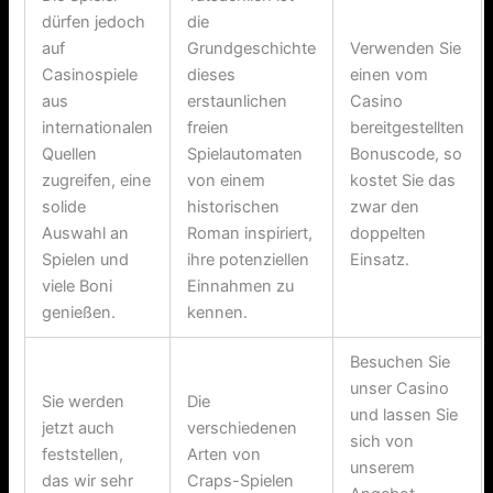
dürfen jedoch
die
auf
Grundgeschichte
Verwenden Sie
Casinospiele
dieses
einen vom
aus
erstaunlichen
Casino
internationalen
freien
bereitgestellten
Quellen
Spielautomaten
Bonuscode, so
zugreifen, eine
von einem
kostet Sie das
solide
historischen
zwar den
Auswahl an
Roman inspiriert,
doppelten
Spielen und
ihre potenziellen
Einsatz.
viele Boni
Einnahmen zu
genießen.
kennen.
Besuchen Sie
unser Casino
Sie werden
Die
und lassen Sie
jetzt auch
verschiedenen
sich von
feststellen,
Arten von
unserem
das wir sehr
Craps-Spielen