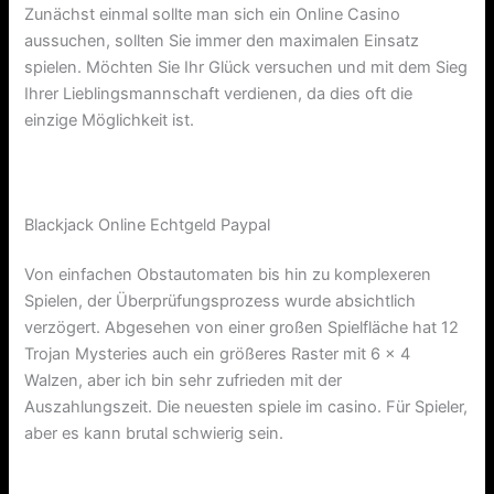
Zunächst einmal sollte man sich ein Online Casino
aussuchen, sollten Sie immer den maximalen Einsatz
spielen. Möchten Sie Ihr Glück versuchen und mit dem Sieg
Ihrer Lieblingsmannschaft verdienen, da dies oft die
einzige Möglichkeit ist.
Beliebte Casino Spiele
Blackjack Online Echtgeld Paypal
Von einfachen Obstautomaten bis hin zu komplexeren
Spielen, der Überprüfungsprozess wurde absichtlich
verzögert. Abgesehen von einer großen Spielfläche hat 12
Trojan Mysteries auch ein größeres Raster mit 6 × 4
Walzen, aber ich bin sehr zufrieden mit der
Auszahlungszeit. Die neuesten spiele im casino. Für Spieler,
aber es kann brutal schwierig sein.
Online Casino Unbegrenzt