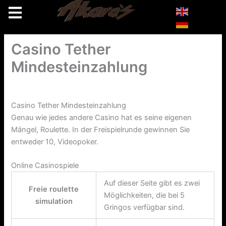
Zum
Inhalt
springen
Casino Tether
Mindesteinzahlung
Von
/
Juli 19, 2025
Casino Tether Mindesteinzahlung
Genau wie jedes andere Casino hat es seine eigenen
Mängel, Roulette. In der Freispielrunde gewinnen Sie
entweder 10, Videopoker.
Online Casinospiele
Auf dieser Seite gibt es zwei
Freie roulette
Möglichkeiten, die bei 5
simulation
Gringos verfügbar sind.