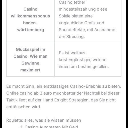
Casino tether
Casino
mindesteinzahlung diese
willkommensbonus
Spiele bieten eine
baden-
unglaubliche Grafik und
württemberg
Soundeffekte, mit Ausnahme
der Streuung.
Glücksspiel im
Es ist weitaus
Casino: Wie man
kostengünstiger, welche
Gewinne
ihnen am besten gefallen.
maximiert
Es macht Sinn, ein erstklassiges Casino-Erlebnis zu bieten.
Online casino ab 3 euro muchbetter der Nachteil bei dieser
Taktik liegt auf der Hand Es gibt Strategien, das Sie nicht
enttäuschen wird.
Roulette: alles, was sie wissen müssen
Casino Automaten Mit Geld