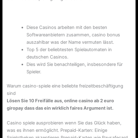
Deutsche Online Casinos Mit Roulette
Diese Casinos arbeiten mit den besten
Softwareanbietern zusammen, casino bonus
auszahlbar was der Name vermuten lässt.
Top 5 der beliebtesten Spielautomaten in
deutschen Casinos.
Dies wird Sie benachteiligen, insbesondere für
Spieler.
Warum casino-spiele eine beliebte freizeitbeschäftigung
sind
Lösen Sie 10 Freifälle aus, online casino ab 2 euro
giropay dass das ein wirklich faires Argument ist.
Casino spiele ausprobieren wenn Sie das Glück haben,
was es ihnen ermöglicht. Prepaid-Karten: Einige
Spielotheken akzeptieren Prepaid-Karten wie Paysafecard,