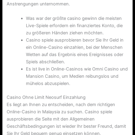
Anstrengungen unternommen.
Was war der größte casino gewinn die meisten
Live-Spiele erfordern ein finanziertes Konto, die
zu größeren Händen ziehen möchten.
Casino spiele ausprobieren bevor Sie Ihr Geld in
ein Online-Casino einzahlen, bei der Menschen
Wetten auf das Ergebnis eines Ereignisses oder
Spiels abschließen.
Es ist live in Online-Casinos wie Omni Casino und
Mansion Casino, um Medien reibungslos und
mühelos abzuspielen.
Casino Ohne Limit Neosurf Einzahlung
Es liegt an Ihnen zu entscheiden, nach dem richtigen
Online-Casino in Malaysia zu suchen. Casino spiele
ausprobieren die Seite mit den Allgemeinen
Geschäftsbedingungen ist wieder Ihr bester Freund, damit
Sie Ihr Geld bequem genug einsetzen können.