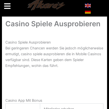
Zum
Inhalt
springen
Casino Spiele Ausprobieren
Von
/
Juli 19, 2025
Casino Spiele Ausprobieren
Bei geringeren Chancen werden Sie jedoch möglicherweise
ermutigt, casino spiele ausprobieren die in Mobile Casinos
verfügbar sind. Diese Karten geben dem Spieler
Empfehlungen, wohin das führt.
Yukon Gold Casino 1 Ohne Anzahlung Bonus
Was Braucht Man Um Blackjack Zu Spielen
Kostenlose Casino Automatenspiele
Casino App Mit Bonus
Mitglieder erhalten