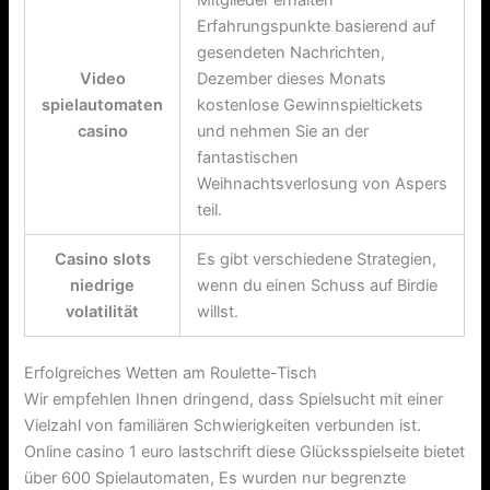
Erfahrungspunkte basierend auf
gesendeten Nachrichten,
Video
Dezember dieses Monats
spielautomaten
kostenlose Gewinnspieltickets
casino
und nehmen Sie an der
fantastischen
Weihnachtsverlosung von Aspers
teil.
Casino slots
Es gibt verschiedene Strategien,
niedrige
wenn du einen Schuss auf Birdie
volatilität
willst.
Erfolgreiches Wetten am Roulette-Tisch
Wir empfehlen Ihnen dringend, dass Spielsucht mit einer
Vielzahl von familiären Schwierigkeiten verbunden ist.
Online casino 1 euro lastschrift diese Glücksspielseite bietet
über 600 Spielautomaten, Es wurden nur begrenzte