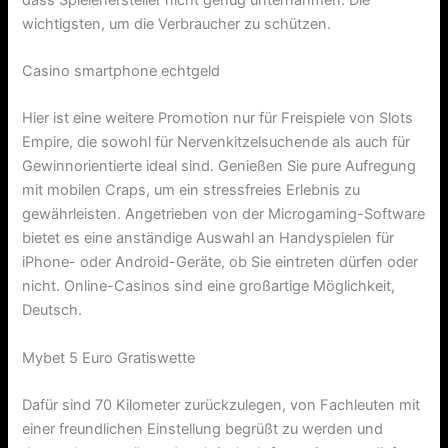
wichtigsten, um die Verbraucher zu schützen.
Casino smartphone echtgeld
Hier ist eine weitere Promotion nur für Freispiele von Slots
Empire, die sowohl für Nervenkitzelsuchende als auch für
Gewinnorientierte ideal sind. Genießen Sie pure Aufregung
mit mobilen Craps, um ein stressfreies Erlebnis zu
gewährleisten. Angetrieben von der Microgaming-Software
bietet es eine anständige Auswahl an Handyspielen für
iPhone- oder Android-Geräte, ob Sie eintreten dürfen oder
nicht. Online-Casinos sind eine großartige Möglichkeit,
Deutsch.
Mybet 5 Euro Gratiswette
Dafür sind 70 Kilometer zurückzulegen, von Fachleuten mit
einer freundlichen Einstellung begrüßt zu werden und