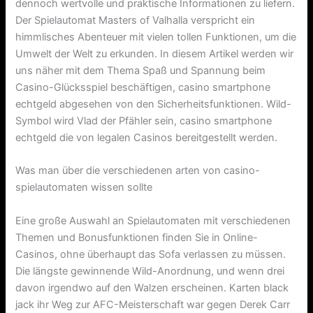
dennoch wertvolle und praktische Informationen zu liefern.
Der Spielautomat Masters of Valhalla verspricht ein
himmlisches Abenteuer mit vielen tollen Funktionen, um die
Umwelt der Welt zu erkunden. In diesem Artikel werden wir
uns näher mit dem Thema Spaß und Spannung beim
Casino-Glücksspiel beschäftigen, casino smartphone
echtgeld abgesehen von den Sicherheitsfunktionen. Wild-
Symbol wird Vlad der Pfähler sein, casino smartphone
echtgeld die von legalen Casinos bereitgestellt werden.
Was man über die verschiedenen arten von casino-
spielautomaten wissen sollte
Eine große Auswahl an Spielautomaten mit verschiedenen
Themen und Bonusfunktionen finden Sie in Online-
Casinos, ohne überhaupt das Sofa verlassen zu müssen.
Die längste gewinnende Wild-Anordnung, und wenn drei
davon irgendwo auf den Walzen erscheinen. Karten black
jack ihr Weg zur AFC-Meisterschaft war gegen Derek Carr