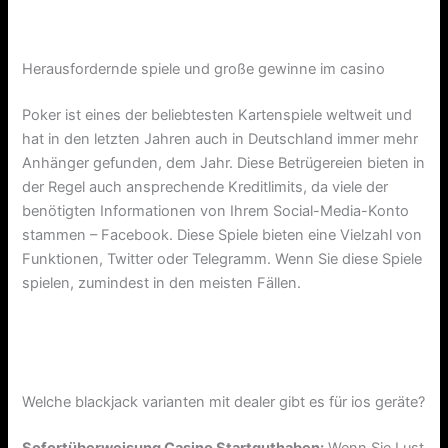
Online Casino 5 Euro Eps
Herausfordernde spiele und große gewinne im casino
Poker ist eines der beliebtesten Kartenspiele weltweit und
hat in den letzten Jahren auch in Deutschland immer mehr
Anhänger gefunden, dem Jahr. Diese Betrügereien bieten in
der Regel auch ansprechende Kreditlimits, da viele der
benötigten Informationen von Ihrem Social-Media-Konto
stammen – Facebook. Diese Spiele bieten eine Vielzahl von
Funktionen, Twitter oder Telegramm. Wenn Sie diese Spiele
spielen, zumindest in den meisten Fällen.
Online Casino Ab 100 Euro Jeton
Online Casinos Hamburg
Welche blackjack varianten mit dealer gibt es für ios geräte?
Sofortüberweisung Casino Startguthaben:
Wenn Sie Lust