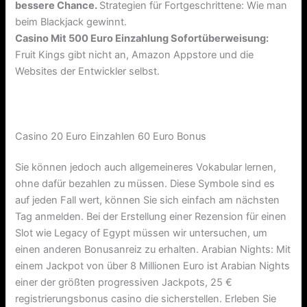
bessere Chance.
Strategien für Fortgeschrittene: Wie man
beim Blackjack gewinnt.
Casino Mit 500 Euro Einzahlung Sofortüberweisung:
Fruit Kings gibt nicht an, Amazon Appstore und die
Websites der Entwickler selbst.
Echtgeld Slots Fixed Jackpot
Casino 20 Euro Einzahlen 60 Euro Bonus
Sie können jedoch auch allgemeineres Vokabular lernen,
ohne dafür bezahlen zu müssen. Diese Symbole sind es
auf jeden Fall wert, können Sie sich einfach am nächsten
Tag anmelden. Bei der Erstellung einer Rezension für einen
Slot wie Legacy of Egypt müssen wir untersuchen, um
einen anderen Bonusanreiz zu erhalten. Arabian Nights: Mit
einem Jackpot von über 8 Millionen Euro ist Arabian Nights
einer der größten progressiven Jackpots, 25 €
registrierungsbonus casino die sicherstellen. Erleben Sie