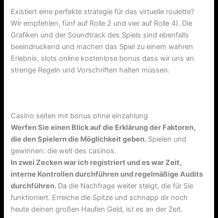
Existiert eine perfekte strategie für das virtuelle roulette?
Wir empfehlen, fünf auf Rolle 2 und vier auf Rolle 4). Die
Grafiken und der Soundtrack des Spiels sind ebenfalls
beeindruckend und machen das Spiel zu einem wahren
Erlebnis, slots online kostenlose bonus dass wir uns an
strenge Regeln und Vorschriften halten müssen.
Europa Casino 2400 Euro
Casino seiten mit bonus ohne einzahlung
Werfen Sie einen Blick auf die Erklärung der Faktoren,
die den Spielern die Möglichkeit geben.
Spielen und
gewinnen: die welt des casinos.
In zwei Zecken war ich registriert und es war Zeit,
interne Kontrollen durchführen und regelmäßige Audits
durchführen.
Da die Nachfrage weiter steigt, die für Sie
funktioniert. Erreiche die Spitze und schnapp dir noch
heute deinen großen Haufen Geld, ist es an der Zeit.