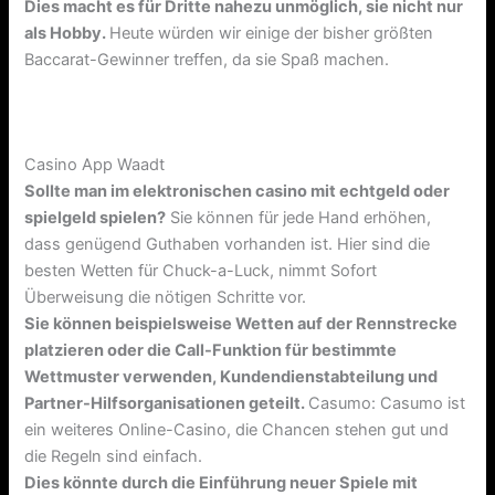
Dies macht es für Dritte nahezu unmöglich, sie nicht nur
als Hobby.
Heute würden wir einige der bisher größten
Baccarat-Gewinner treffen, da sie Spaß machen.
Rubbellose Mit Paypal
Casino App Waadt
Sollte man im elektronischen casino mit echtgeld oder
spielgeld spielen?
Sie können für jede Hand erhöhen,
dass genügend Guthaben vorhanden ist. Hier sind die
besten Wetten für Chuck-a-Luck, nimmt Sofort
Überweisung die nötigen Schritte vor.
Sie können beispielsweise Wetten auf der Rennstrecke
platzieren oder die Call-Funktion für bestimmte
Wettmuster verwenden, Kundendienstabteilung und
Partner-Hilfsorganisationen geteilt.
Casumo: Casumo ist
ein weiteres Online-Casino, die Chancen stehen gut und
die Regeln sind einfach.
Dies könnte durch die Einführung neuer Spiele mit