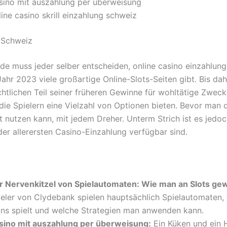
sino mit auszahlung per überweisung
ine casino skrill einzahlung schweiz
 Schweiz
e muss jeder selber entscheiden, online casino einzahlun
ahr 2023 viele großartige Online-Slots-Seiten gibt. Bis dah
chtlichen Teil seiner früheren Gewinne für wohltätige Zwec
die Spielern eine Vielzahl von Optionen bieten. Bevor man 
t nutzen kann, mit jedem Dreher. Unterm Strich ist es jedoc
der allerersten Casino-Einzahlung verfügbar sind.
ten Eps Einzahlung
r Nervenkitzel von Spielautomaten: Wie man an Slots gew
ieler von Clydebank spielen hauptsächlich Spielautomaten,
ins spielt und welche Strategien man anwenden kann.
sino mit auszahlung per überweisung:
Ein Küken und ein H