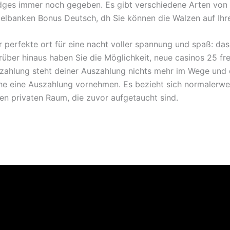
dges immer noch gegeben. Es gibt verschiedene Arten von
ielbanken Bonus Deutsch, dh Sie können die Walzen auf Ihr
 perfekte ort für eine nacht voller spannung und spaß: das
rüber hinaus haben Sie die Möglichkeit, neue casinos 25 fre
nzahlung steht deiner Auszahlung nichts mehr im Wege und 
he eine Auszahlung vornehmen. Es bezieht sich normalerwe
nen privaten Raum, die zuvor aufgetaucht sind.
sino Um Echtes Geld Ohne Einzahlung