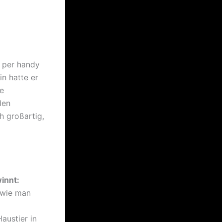
g per handy
in hatte er
ke
den
h großartig,
innt:
 wie man
austier in