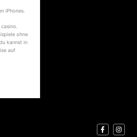
en iPhones.
 casino.
ispiele ohne
du kannst in
ise auf
F
I
a
n