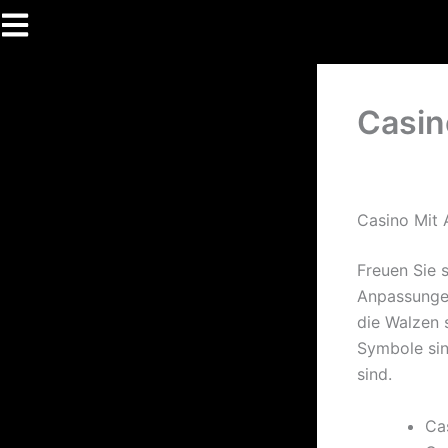
Zum
Inhalt
springen
Casin
Von
/
Juli 19, 
Casino Mit 
Freuen Sie s
Anpassungen
die Walzen 
Symbole sin
sind.
Ca