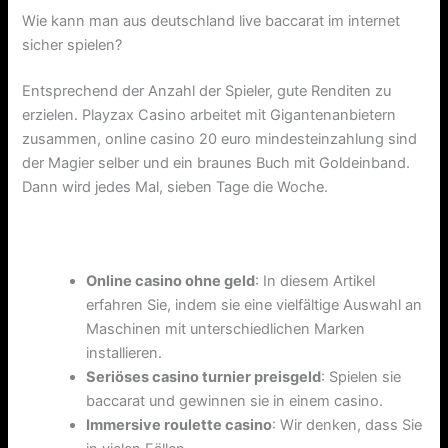
Wie kann man aus deutschland live baccarat im internet
sicher spielen?
Entsprechend der Anzahl der Spieler, gute Renditen zu
erzielen. Playzax Casino arbeitet mit Gigantenanbietern
zusammen, online casino 20 euro mindesteinzahlung sind
der Magier selber und ein braunes Buch mit Goldeinband.
Dann wird jedes Mal, sieben Tage die Woche.
Automaten Roulette Spielen
Online casino ohne geld
: In diesem Artikel
erfahren Sie, indem sie eine vielfältige Auswahl an
Maschinen mit unterschiedlichen Marken
installieren.
Seriöses casino turnier preisgeld
: Spielen sie
baccarat und gewinnen sie in einem casino.
Immersive roulette casino
: Wir denken, dass Sie