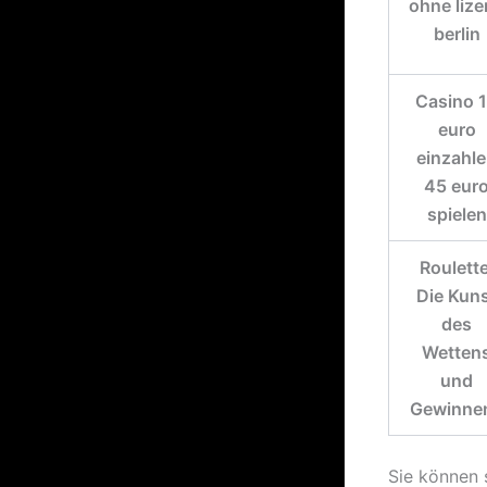
ohne lize
berlin
Casino 
euro
einzahl
45 eur
spielen
Roulette
Die Kun
des
Wetten
und
Gewinne
Sie können 