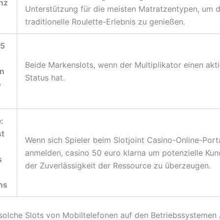
nz
Unterstützung für die meisten Matratzentypen, um 
traditionelle Roulette-Erlebnis zu genießen.
15
Beide Markenslots, wenn der Multiplikator einen akt
en
Status hat.
o
:
st
Wenn sich Spieler beim Slotjoint Casino-Online-Port
anmelden, casino 50 euro klarna um potenzielle Ku
s
der Zuverlässigkeit der Ressource zu überzeugen.
ns
solche Slots von Mobiltelefonen auf den Betriebssystemen