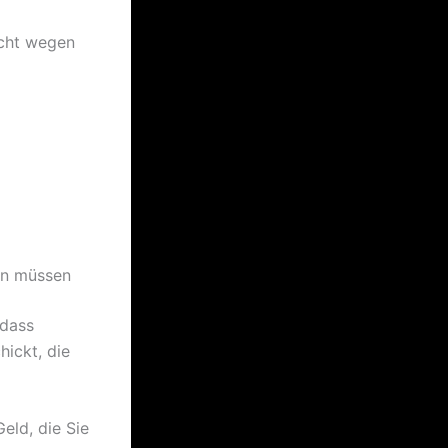
icht wegen
ren müssen
 dass
ickt, die
eld, die Sie