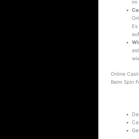
im
Ca
Onl
Es
auf
Wi
as
wi
Online Casi
Beim Spin F
Casino Mit 
Da
Ca
Ge