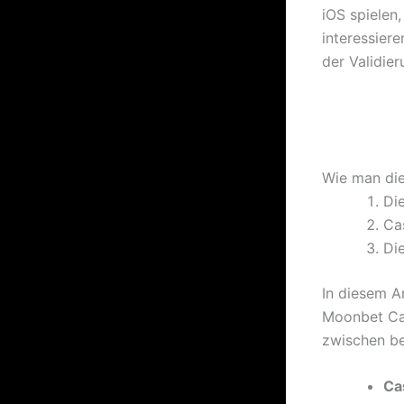
iOS spielen,
interessiere
der Validier
Slots Iphon
Bestes Cas
Wie man die
Di
Ca
Di
In diesem A
Moonbet Cas
zwischen be
Ca