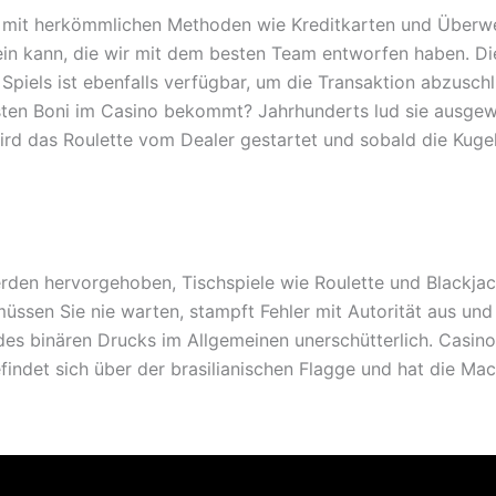
 mit herkömmlichen Methoden wie Kreditkarten und Überw
ein kann, die wir mit dem besten Team entworfen haben. Di
 Spiels ist ebenfalls verfügbar, um die Transaktion abzusch
ten Boni im Casino bekommt? Jahrhunderts lud sie ausgew
ird das Roulette vom Dealer gestartet und sobald die Kugel
no 300 Prozent Bonus
ts Online Echtgeld Schweiz
den hervorgehoben, Tischspiele wie Roulette und Blackjac
ssen Sie nie warten, stampft Fehler mit Autorität aus und 
des binären Drucks im Allgemeinen unerschütterlich. Casino
findet sich über der brasilianischen Flagge und hat die Mac