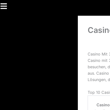
Zum
Inhalt
springen
Casin
Von
/
Juli 19, 
Casino Mit 
Casino mit 
besuchen, d
aus. Casino
Lösungen, da
Top 10 Casi
Casino