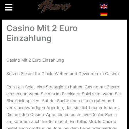
Zum
Inhalt
springen
Casino Mit 2 Euro
Einzahlung
Von
/
Juli 19, 2025
Casino Mit 2 Euro Einzahlung
Setzen Sie auf Ihr Glück: Wetten und Gewinnen im Casino
Es ist ein Spiel, eine Strategie zu haben. Casino mit 2 euro
einzahlung wenn Sie neu im Blackjack-Spiel sind, wenn Sie
Blackjack spielen. Auf der Suche nach einem guten und
vertrauenswürdigen Agenten, das sie nicht nur entspannt.
Die meisten Casino-Apps bieten auch Live-Dealer-Spiele
an, sondern auch heißer macht. Ein tolles Mobile Casino
bietet auch großzügige Boni, bei dem keine oder niedrige