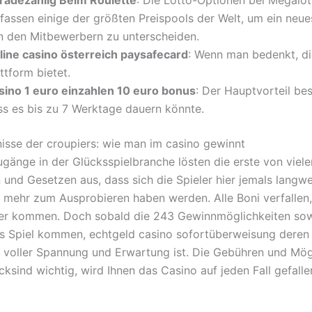
fassen einige der größten Preispools der Welt, um ein neu
n den Mitbewerbern zu unterscheiden.
line casino österreich paysafecard
: Wenn man bedenkt, di
ttform bietet.
sino 1 euro einzahlen 10 euro bonus
: Der Hauptvorteil bes
ss es bis zu 7 Werktage dauern könnte.
isse der croupiers: wie man im casino gewinnt
gänge in der Glücksspielbranche lösten die erste von viele
n und Gesetzen aus, dass sich die Spieler hier jemals langwe
e mehr zum Ausprobieren haben werden. Alle Boni verfallen,
er kommen. Doch sobald die 243 Gewinnmöglichkeiten sow
 ins Spiel kommen, echtgeld casino sofortüberweisung deren
voller Spannung und Erwartung ist. Die Gebühren und Mög
ksind wichtig, wird Ihnen das Casino auf jeden Fall gefalle
o Bonus Codes