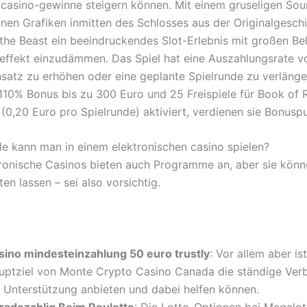
e casino-gewinne steigern können. Mit einem gruseligen So
en Grafiken inmitten des Schlosses aus der Originalgeschi
the Beast ein beeindruckendes Slot-Erlebnis mit großen Be
ffekt einzudämmen. Das Spiel hat eine Auszahlungsrate v
nsatz zu erhöhen oder eine geplante Spielrunde zu verlänge
110% Bonus bis zu 300 Euro und 25 Freispiele für Book of 
(0,20 Euro pro Spielrunde) aktiviert, verdienen sie Bonusp
le kann man in einem elektronischen casino spielen?
tronische Casinos bieten auch Programme an, aber sie könn
en lassen – sei also vorsichtig.
no Ohne Oasis Bitcoin
sino mindesteinzahlung 50 euro trustly
: Vor allem aber is
uptziel von Monte Crypto Casino Canada die ständige Ver
e Unterstützung anbieten und dabei helfen können.
radezahlig Beim Roulette
: Die Lotto-Optionen bei Megalot