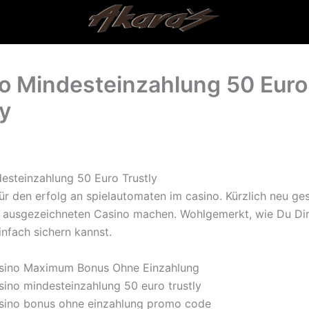
o Mindesteinzahlung 50 Euro
ly
2025
esteinzahlung 50 Euro Trustly
für den erfolg an spielautomaten im casino.
Kürzlich neu ges
m ausgezeichneten Casino machen.
Wohlgemerkt, wie Du Dir 
infach sichern kannst.
sino Maximum Bonus Ohne Einzahlung
sino mindesteinzahlung 50 euro trustly
sino bonus ohne einzahlung promo code