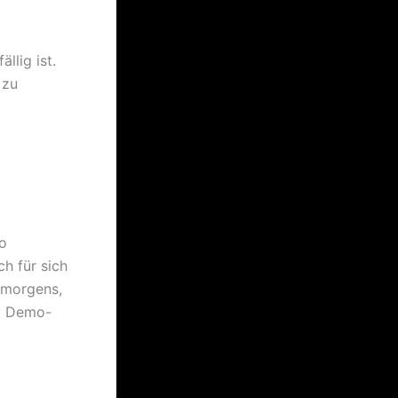
llig ist.
 zu
no
h für sich
r morgens,
im Demo-