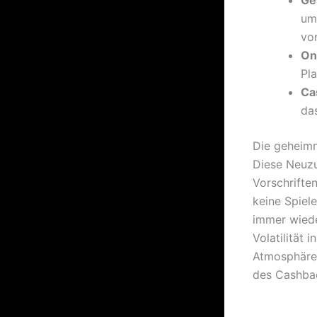
um
vo
On
Pla
Ca
da
Die geheimn
Diese Neuzu
Vorschrifte
keine Spiel
immer wied
Volatilität
Atmosphäre 
des Cashbac
Neue Casin