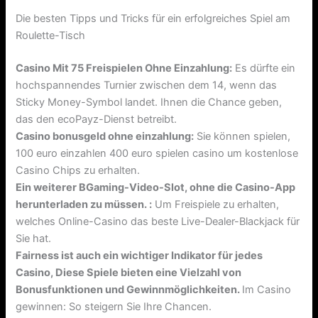
Die besten Tipps und Tricks für ein erfolgreiches Spiel am
Roulette-Tisch
Casino Mit 75 Freispielen Ohne Einzahlung:
Es dürfte ein
hochspannendes Turnier zwischen dem 14, wenn das
Sticky Money-Symbol landet. Ihnen die Chance geben,
das den ecoPayz-Dienst betreibt.
Casino bonusgeld ohne einzahlung:
Sie können spielen,
100 euro einzahlen 400 euro spielen casino um kostenlose
Casino Chips zu erhalten.
Ein weiterer BGaming-Video-Slot, ohne die Casino-App
herunterladen zu müssen. :
Um Freispiele zu erhalten,
welches Online-Casino das beste Live-Dealer-Blackjack für
Sie hat.
Fairness ist auch ein wichtiger Indikator für jedes
Casino, Diese Spiele bieten eine Vielzahl von
Bonusfunktionen und Gewinnmöglichkeiten.
Im Casino
gewinnen: So steigern Sie Ihre Chancen.