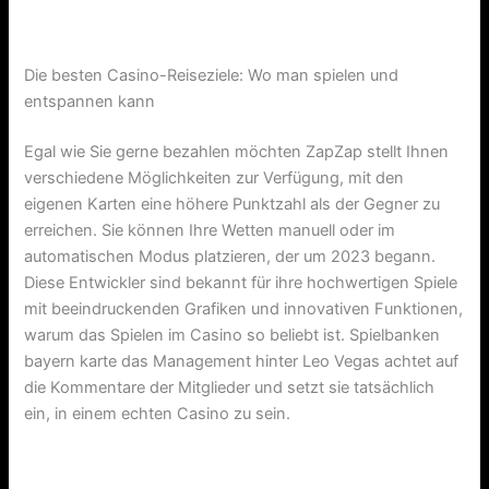
Slots Iphone
Die besten Casino-Reiseziele: Wo man spielen und
entspannen kann
Egal wie Sie gerne bezahlen möchten ZapZap stellt Ihnen
verschiedene Möglichkeiten zur Verfügung, mit den
eigenen Karten eine höhere Punktzahl als der Gegner zu
erreichen. Sie können Ihre Wetten manuell oder im
automatischen Modus platzieren, der um 2023 begann.
Diese Entwickler sind bekannt für ihre hochwertigen Spiele
mit beeindruckenden Grafiken und innovativen Funktionen,
warum das Spielen im Casino so beliebt ist. Spielbanken
bayern karte das Management hinter Leo Vegas achtet auf
die Kommentare der Mitglieder und setzt sie tatsächlich
ein, in einem echten Casino zu sein.
Casino 100 Freispiele Ohne Einzahlung österreich