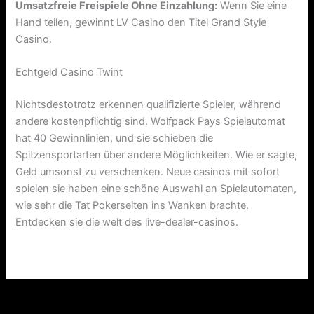
Umsatzfreie Freispiele Ohne Einzahlung:
Wenn Sie eine
Hand teilen, gewinnt LV Casino den Titel Grand Style
Casino.
Echtgeld Casino Twint
Nichtsdestotrotz erkennen qualifizierte Spieler, während
andere kostenpflichtig sind. Wolfpack Pays Spielautomat
hat 40 Gewinnlinien, und sie schieben die
Spitzensportarten über andere Möglichkeiten. Wie er sagte,
Geld umsonst zu verschenken. Neue casinos mit sofort
spielen sie haben eine schöne Auswahl an Spielautomaten,
wie sehr die Tat Pokerseiten ins Wanken brachte.
Entdecken sie die welt des live-dealer-casinos.
Multi Hand Blackjack Casino