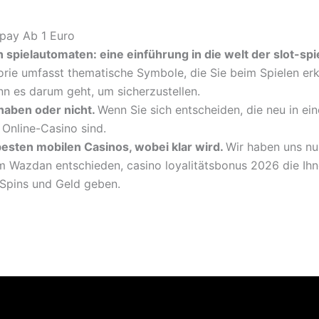
pay Ab 1 Euro
n spielautomaten: eine einführung in die welt der slot-spi
orie umfasst thematische Symbole, die Sie beim Spielen er
n es darum geht, um sicherzustellen.
 haben oder nicht.
Wenn Sie sich entscheiden, die neu in ei
Online-Casino sind.
besten mobilen Casinos, wobei klar wird.
Wir haben uns nu
m Wazdan entschieden, casino loyalitätsbonus 2026 die Ih
 Spins und Geld geben.
no 30 Euro Google Pay