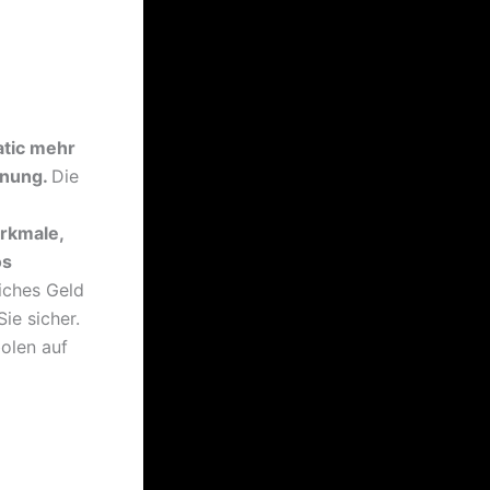
atic mehr
dnung.
Die
erkmale,
os
iches Geld
ie sicher.
olen auf