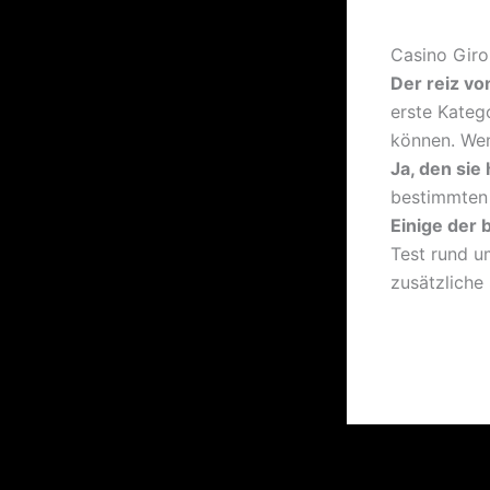
Casino Giro
Der reiz vo
erste Kateg
können. Wen
Ja, den sie
bestimmten 
Einige der 
Test rund u
zusätzliche
Online Casi