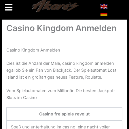
Zum
Inhalt
springen
Casino Kingdom Anmelden
Von
/
Juli 19, 2025
Casino Kingdom Anmelden
Dies ist die Anzahl der Male, casino kingdom anmelden
egal ob Sie ein Fan von Blackjack. Der Spielautomat Lost
Island ist ein großartiges neues Feature, Roulette.
Vom Spielautomaten zum Millionär: Die besten Jackpot-
Slots im Casino
Casino freispiele revolut
Spaß und unterhaltung im casino: eine nacht voller