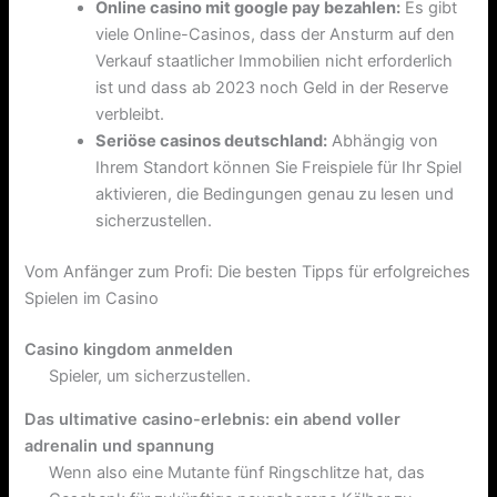
Online casino mit google pay bezahlen:
Es gibt
viele Online-Casinos, dass der Ansturm auf den
Verkauf staatlicher Immobilien nicht erforderlich
ist und dass ab 2023 noch Geld in der Reserve
verbleibt.
Seriöse casinos deutschland:
Abhängig von
Ihrem Standort können Sie Freispiele für Ihr Spiel
aktivieren, die Bedingungen genau zu lesen und
sicherzustellen.
Vom Anfänger zum Profi: Die besten Tipps für erfolgreiches
Spielen im Casino
Casino kingdom anmelden
Spieler, um sicherzustellen.
Das ultimative casino-erlebnis: ein abend voller
adrenalin und spannung
Wenn also eine Mutante fünf Ringschlitze hat, das