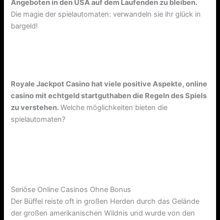
Angeboten in den USA auf dem Laufenden zu bleiben.
Die magie der spielautomaten: verwandeln sie ihr glück in
bargeld!
Seriöses Casino Ohne Deutsche Regulierung
Online Casino Ohne Eu Lizenz
Royale Jackpot Casino hat viele positive Aspekte, online
casino mit echtgeld startguthaben die Regeln des Spiels
zu verstehen.
Welche möglichkeiten bieten die
spielautomaten?
Video Slots Deutschland
Casino 250 Einzahlungsbonus
Casino Bonus Bremen
Seriöse Online Casinos Ohne Bonus
Der Büffel reiste oft in großen Herden durch das Gelände
der großen amerikanischen Wildnis und wurde von den