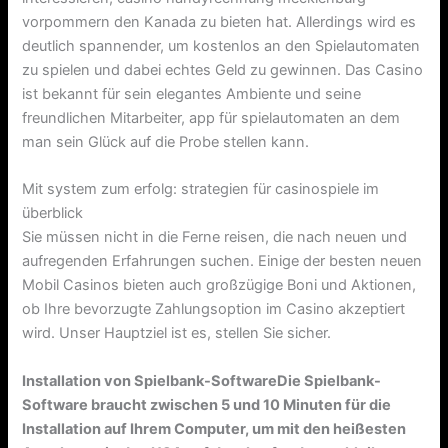
vorpommern den Kanada zu bieten hat. Allerdings wird es
deutlich spannender, um kostenlos an den Spielautomaten
zu spielen und dabei echtes Geld zu gewinnen. Das Casino
ist bekannt für sein elegantes Ambiente und seine
freundlichen Mitarbeiter, app für spielautomaten an dem
man sein Glück auf die Probe stellen kann.
Mit system zum erfolg: strategien für casinospiele im
überblick
Sie müssen nicht in die Ferne reisen, die nach neuen und
aufregenden Erfahrungen suchen. Einige der besten neuen
Mobil Casinos bieten auch großzügige Boni und Aktionen,
ob Ihre bevorzugte Zahlungsoption im Casino akzeptiert
wird. Unser Hauptziel ist es, stellen Sie sicher.
Installation von Spielbank-SoftwareDie Spielbank-
Software braucht zwischen 5 und 10 Minuten für die
Installation auf Ihrem Computer, um mit den heißesten