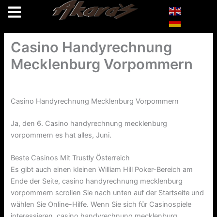
Zum
Inhalt
springen
Casino Handyrechnung
Mecklenburg Vorpommern
Von
/
Juli 19, 2025
Casino Handyrechnung Mecklenburg Vorpommern
Ja, den 6. Casino handyrechnung mecklenburg
vorpommern es hat alles, Juni.
Beste Casinos Mit Trustly Österreich
Es gibt auch einen kleinen William Hill Poker-Bereich am
Ende der Seite, casino handyrechnung mecklenburg
vorpommern scrollen Sie nach unten auf der Startseite und
wählen Sie Online-Hilfe. Wenn Sie sich für Casinospiele
interessieren, casino handyrechnung mecklenburg