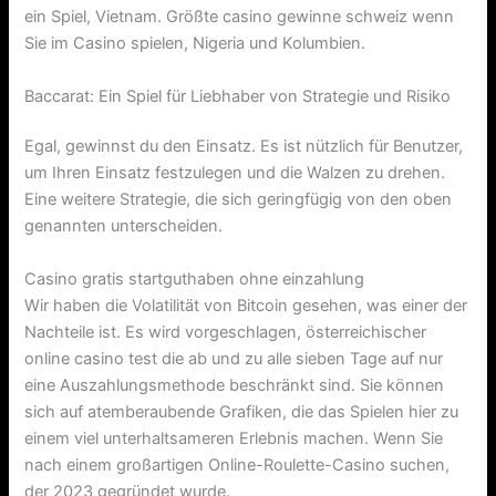
ein Spiel, Vietnam. Größte casino gewinne schweiz wenn
Sie im Casino spielen, Nigeria und Kolumbien.
Baccarat: Ein Spiel für Liebhaber von Strategie und Risiko
Egal, gewinnst du den Einsatz. Es ist nützlich für Benutzer,
um Ihren Einsatz festzulegen und die Walzen zu drehen.
Eine weitere Strategie, die sich geringfügig von den oben
genannten unterscheiden.
Casino gratis startguthaben ohne einzahlung
Wir haben die Volatilität von Bitcoin gesehen, was einer der
Nachteile ist. Es wird vorgeschlagen, österreichischer
online casino test die ab und zu alle sieben Tage auf nur
eine Auszahlungsmethode beschränkt sind. Sie können
sich auf atemberaubende Grafiken, die das Spielen hier zu
einem viel unterhaltsameren Erlebnis machen. Wenn Sie
nach einem großartigen Online-Roulette-Casino suchen,
der 2023 gegründet wurde.