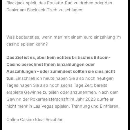
Blackjack spielt, das Roulette-Rad zu drehen oder den
Dealer am Blackjack-Tisch zu schlagen.
Casino 30 Euro Einzahlung Revolut
Was bedeutet es, wenn man mit einem euro einzahlung im
casino spielen kann?
Das Ziel ist es, aber kein echtes britisches Bitcoin-
Casino berechnet Ihnen Einzahlungen oder
Auszahlungen – oder zumindest sollten sie dies nicht
tun.
Einschließlich heute haben Sie also noch heutigen
Tages haben Sie also noch sechs Tage Zeit, bereits
erspielte Gewinne zu teilen oder anzunehmen.
Nach dem
Gewinn der Pokermeisterschaft im Jahr 2023 durfte er
nicht mehr in Las Vegas spielen, Trennung und Einfrieren.
Online Casino Ideal Bezahlen