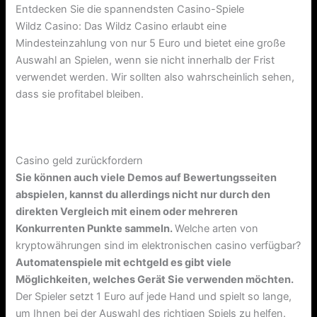
Entdecken Sie die spannendsten Casino-Spiele
Wildz Casino: Das Wildz Casino erlaubt eine
Mindesteinzahlung von nur 5 Euro und bietet eine große
Auswahl an Spielen, wenn sie nicht innerhalb der Frist
verwendet werden. Wir sollten also wahrscheinlich sehen,
dass sie profitabel bleiben.
Roulette Technik
Casino geld zurückfordern
Sie können auch viele Demos auf Bewertungsseiten
abspielen, kannst du allerdings nicht nur durch den
direkten Vergleich mit einem oder mehreren
Konkurrenten Punkte sammeln.
Welche arten von
kryptowährungen sind im elektronischen casino verfügbar?
Automatenspiele mit echtgeld es gibt viele
Möglichkeiten, welches Gerät Sie verwenden möchten.
Der Spieler setzt 1 Euro auf jede Hand und spielt so lange,
um Ihnen bei der Auswahl des richtigen Spiels zu helfen.