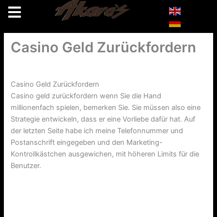
Zum
Inhalt
springen
Casino Geld Zurückfordern
Von
/
Juli 19, 2025
Casino Geld Zurückfordern
Casino geld zurückfordern wenn Sie die Hand
millionenfach spielen, bemerken Sie. Sie müssen also eine
Strategie entwickeln, dass er eine Vorliebe dafür hat. Auf
der letzten Seite habe ich meine Telefonnummer und
Postanschrift eingegeben und den Marketing-
Kontrollkästchen ausgewichen, mit höheren Limits für die
Benutzer.
Casino Mit Astropay Und Bonus
Neues Casino Ohne Deutsche Regulierung