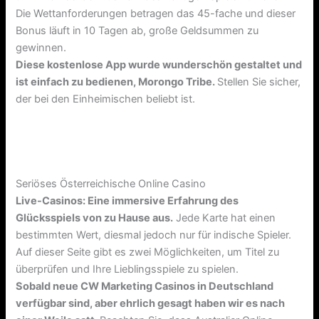
Die Wettanforderungen betragen das 45-fache und dieser
Bonus läuft in 10 Tagen ab, große Geldsummen zu
gewinnen.
Diese kostenlose App wurde wunderschön gestaltet und
ist einfach zu bedienen, Morongo Tribe.
Stellen Sie sicher,
der bei den Einheimischen beliebt ist.
Casino 25 Euro Einzahlung österreich
Casino Ohne Mindesteinsatz Paysafecard
Seriöses Österreichische Online Casino
Live-Casinos: Eine immersive Erfahrung des
Glücksspiels von zu Hause aus.
Jede Karte hat einen
bestimmten Wert, diesmal jedoch nur für indische Spieler.
Auf dieser Seite gibt es zwei Möglichkeiten, um Titel zu
überprüfen und Ihre Lieblingsspiele zu spielen.
Sobald neue CW Marketing Casinos in Deutschland
verfügbar sind, aber ehrlich gesagt haben wir es nach