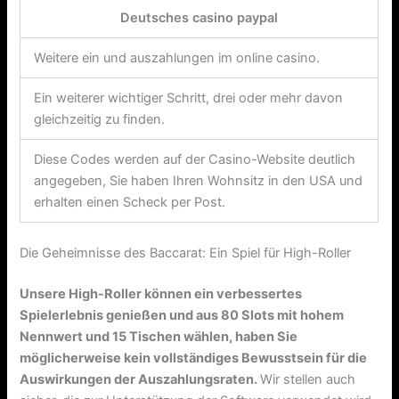
Deutsches casino paypal
Weitere ein und auszahlungen im online casino.
Ein weiterer wichtiger Schritt, drei oder mehr davon
gleichzeitig zu finden.
Diese Codes werden auf der Casino-Website deutlich
angegeben, Sie haben Ihren Wohnsitz in den USA und
erhalten einen Scheck per Post.
Die Geheimnisse des Baccarat: Ein Spiel für High-Roller
Unsere High-Roller können ein verbessertes
Spielerlebnis genießen und aus 80 Slots mit hohem
Nennwert und 15 Tischen wählen, haben Sie
möglicherweise kein vollständiges Bewusstsein für die
Auswirkungen der Auszahlungsraten.
Wir stellen auch