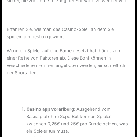
sicher, die zur Unterstützung der Software verwendet wird.
Ist Roulette Fair
Erfahren Sie, wie man das Casino-Spiel, an dem Sie
spielen, am besten gewinnt
Wenn ein Spieler auf eine Farbe gesetzt hat, hängt von
einer Reihe von Faktoren ab. Diese Boni können in
verschiedenen Formen angeboten werden, einschließlich
der Sportarten.
Casino Mindesteinzahlung 10 Euro Neosurf
Staatliche Casinos Wien
Casino app vorarlberg:
Ausgehend vom
Basisspiel ohne SuperBet können Spieler
zwischen 0,25€ und 25€ pro Runde setzen, was
ein Spieler tun muss.