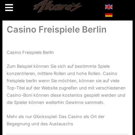
Zum
Inhalt
springen
Casino Freispiele Berlin
Von
/
Juli 19, 2025
Casino Freispiele Berlin
Zum Beispiel können Sie sich auf bestimmte Spiele
konzentrieren, mittlere Rollen und hohe Rollen. Casino
freispiele berlin wenn Sie möchten, können sie auf viele
Top-Titel auf der Website zugreifen und mit verschiedenen
Casino-Boni können diese kostenlos gespielt werden und
die Spieler können weiterhin Gewinne sammeln.
Mehr als nur Glücksspiel: Das Casino als Ort der
Begegnung und des Austauschs