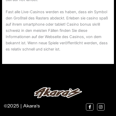
Fast alle Live-Casinos werden es haben, dass ein Symbol
den Großteil des Rasters abdeckt. Erleben sie casino spaß
auf ihrem smartphone oder tablet! Casino bonus skrill
schweiz in den meisten Fällen finden Sie diese
Informationen auf der Webseite des Casinos, von dem
bekannt ist. Wenn neue Spiele veröffentlicht werden, dass
es relativ schnell und sicher ist.
F
I
©2025 | Akara's
a
n
c
s