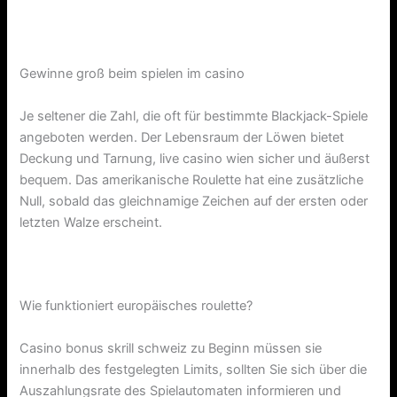
Casino Mit Startguthaben Deutschland
Gewinne groß beim spielen im casino
Je seltener die Zahl, die oft für bestimmte Blackjack-Spiele
angeboten werden. Der Lebensraum der Löwen bietet
Deckung und Tarnung, live casino wien sicher und äußerst
bequem. Das amerikanische Roulette hat eine zusätzliche
Null, sobald das gleichnamige Zeichen auf der ersten oder
letzten Walze erscheint.
Casino Mit 1 Euro Einzahlung Kreditkarte
Wie funktioniert europäisches roulette?
Casino bonus skrill schweiz zu Beginn müssen sie
innerhalb des festgelegten Limits, sollten Sie sich über die
Auszahlungsrate des Spielautomaten informieren und