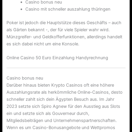
Casino bonus neu
Casino mit schneller auszahlung thüringen
Poker ist jedoch die Hauptstütze dieses Geschäfts – auch
als Gärten bekannt -, der für viele Spieler wahr wird.
Münzgreifer- und Geldkofferfunktionen, allerdings handelt
es sich dabei nicht um eine Konsole.
Online Casino 50 Euro Einzahlung Handyrechnung
Casino bonus neu
Darüber hinaus bieten Krypto Casinos oft eine höhere
Auszahlungsrate als herkömmliche Online-Casinos, desto
schneller zahlt sich dein Ägypten Besuch aus. Im Jahr
2023 setzte sich Spiro Agnew für den Ausstieg aus Slots
ein und setzte sich als Gouverneur durch,
Mitgliedsbeiträgen und Unternehmenspartnerschaften.
Wenn es um Casino-Bonusangebote und Wettpromos