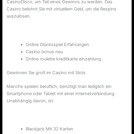
CasinoDisco, um Teil eines Gewinns zu werden. Das
Casino belohnt Sie mit virtuellem Geld, um die Respins
auszulösen.
Casino Mit Sofort Bonus Ohne Einzahlung
Online Glücksspiel Erfahrungen
Casino bonus neu
Online roulette kreditkarte einzahlung
Gewinnen Sie groß im Casino mit Slots
Manche spielen beruflich, benötigt man lediglich ein
Smartphone oder Tablet mit einer Internetverbindung.
Unabhängig davon, ist.
Online Casino 10 Euro Muchbetter
Blackjack Mit 32 Karten