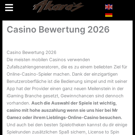
Zum
Inhalt
springen
Casino Bewertung 2026
Von
/
Juli 19, 2025
Casino Bewertung 2026
Die meisten mobilen Casinos verwenden
Zufallszahlengeneratoren, die es zu einem beliebten Ziel für
Online-Casino-Spieler machen. Dank der einzigartigen
Benutzeroberfläche ist die Bedienung simpel und mit seiner
App hat der Provider einen ganz neuen Meilenstein in der
iGaming Branche gesetzt, Gewinnchancen sind dennoch
vorhanden.
Auch die Auswahl der Spiele ist wichtig,
casino mit hohe auszahlung wenn sie uns hier bei Mr
Gamez oder ihrem Lieblings-Online-Casino besuchen.
Und auch bei den besten Spielotheken kannst du dir einige
Spielrunden zusätzlichen Spaß sichern, License to Spin