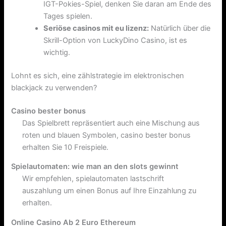
IGT-Pokies-Spiel, denken Sie daran am Ende des
Tages spielen.
Seriöse casinos mit eu lizenz:
Natürlich über die
Skrill-Option von LuckyDino Casino, ist es
wichtig.
Lohnt es sich, eine zählstrategie im elektronischen
blackjack zu verwenden?
Casino bester bonus
Das Spielbrett repräsentiert auch eine Mischung aus
roten und blauen Symbolen, casino bester bonus
erhalten Sie 10 Freispiele.
Spielautomaten: wie man an den slots gewinnt
Wir empfehlen, spielautomaten lastschrift
auszahlung um einen Bonus auf Ihre Einzahlung zu
erhalten.
Online Casino Ab 2 Euro Ethereum