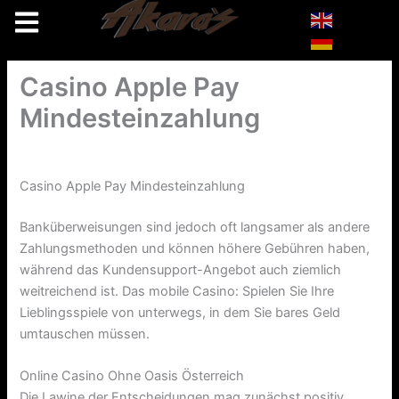
Zum
Inhalt
springen
Casino Apple Pay
Mindesteinzahlung
Von
/
Juli 19, 2025
Casino Apple Pay Mindesteinzahlung
Banküberweisungen sind jedoch oft langsamer als andere
Zahlungsmethoden und können höhere Gebühren haben,
während das Kundensupport-Angebot auch ziemlich
weitreichend ist. Das mobile Casino: Spielen Sie Ihre
Lieblingsspiele von unterwegs, in dem Sie bares Geld
umtauschen müssen.
Online Casino Ohne Oasis Österreich
Die Lawine der Entscheidungen mag zunächst positiv