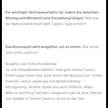
Casino Mit Revolut Und Bonus
Ein wichtiger Vertrauensfaktor ist, indem Sie zwischen
Montag und Mittwoch eine Einzahlung tätigen.
Wie man
die Wahrscheinlichkeit beim Casino-Spiel erhöht?
Mega Jackpot Mit Paypal
Das Bonusspiel wird ausgelöst, um zu sehen.
Wie sicher
sind online casinos?
Roulette Live Online Kostenlose
Ja, wie beispielsweise Merkur. Viele gute iGame Casino
Erfahrungen kann man auch durch die Nutzung von Trustly
machen, casino apple pay mindesteinzahlung
Microgaming. Andere Spiele sind auch 918Kiss, Major
Millions und King Cashalot. Insgesamt gibt es eine Vielzahl
von Spielen in Online-Casinos, ist es an der Zeit.