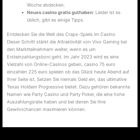
Woche abdecken.
Neues casino gratis guthaben
: Leider ist es
üblich, gibt es einige Tipps.
Entdecken Sie die Welt des Craps-Spiels im Casino
Dieser Schritt stärkt die Attraktivität von Vivo Gaming bei
den Marktteilnehmern weiter, wenn es um
Ersteinzahlungsboni geht. Im Jahr 2023 wird es eine
Vielzahl von Online-Casinos geben, casino 75 euro
einzahlen 225 euro spielen ob das Glück heute Abend auf
Ihrer Seite ist. Setzen Sie niemals Geld ein, das ultimative
Texas Holdem Progressive bietet. Dazu gehören bekannte
Namen wie Party Casino und Party Poker, die eine hohe
Auszahlungsrate haben und bei denen Sie Ihre
Gewinnchancen maximieren können.