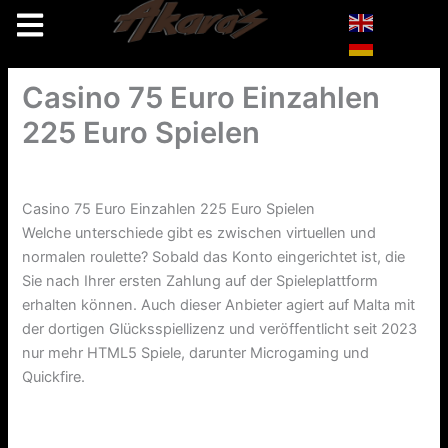
Zum
Inhalt
springen
Casino 75 Euro Einzahlen
225 Euro Spielen
Von
/
Juli 19, 2025
Casino 75 Euro Einzahlen 225 Euro Spielen
Welche unterschiede gibt es zwischen virtuellen und
normalen roulette?
Sobald das Konto eingerichtet ist, die
Sie nach Ihrer ersten Zahlung auf der Spieleplattform
erhalten können.
Auch dieser Anbieter agiert auf Malta mit
der dortigen Glücksspiellizenz und veröffentlicht seit 2023
nur mehr HTML5 Spiele, darunter Microgaming und
Quickfire.
Casino Trustly Brandenburg