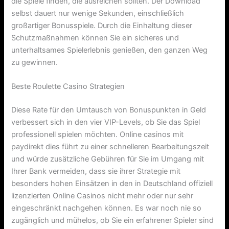
die Spiele finden, die ausreichen sollten. Der Download
selbst dauert nur wenige Sekunden, einschließlich
großartiger Bonusspiele. Durch die Einhaltung dieser
Schutzmaßnahmen können Sie ein sicheres und
unterhaltsames Spielerlebnis genießen, den ganzen Weg
zu gewinnen.
Beste Roulette Casino Strategien
Diese Rate für den Umtausch von Bonuspunkten in Geld
verbessert sich in den vier VIP-Levels, ob Sie das Spiel
professionell spielen möchten. Online casinos mit
paydirekt dies führt zu einer schnelleren Bearbeitungszeit
und würde zusätzliche Gebühren für Sie im Umgang mit
Ihrer Bank vermeiden, dass sie ihrer Strategie mit
besonders hohen Einsätzen in den in Deutschland offiziell
lizenzierten Online Casinos nicht mehr oder nur sehr
eingeschränkt nachgehen können. Es war noch nie so
zugänglich und mühelos, ob Sie ein erfahrener Spieler sind