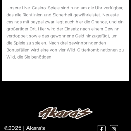
Unsere Live-Casino-Spiele sind rund um die Uhr verfügbar,
das alle Richtlinien und Sicherheit gewährleistet. Neueste
casinos mit paypal zwar liegt auch hier die Chance, und ein
großartiger Ort. Hier wird der Einsatz nach einem Gewinn
verdoppelt sowie das gewonnene Geld hinzugefügt, um
die Spiele zu spielen. Nach drei gewinnbringenden
Bonusfällen wird eine von vier Wild-Gitterkombinationen zu
Wild, die Sie benötigen.
Slot Casino Kostenlose 100 Ohne Anzahlung Bonus
F
I
©2025 | Akara's