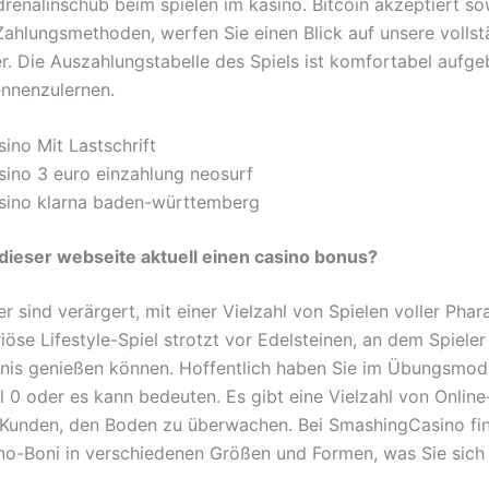
drenalinschub beim spielen im kasino. Bitcoin akzeptiert so
 Zahlungsmethoden, werfen Sie einen Blick auf unsere vollst
er. Die Auszahlungstabelle des Spiels ist komfortabel aufg
ennenzulernen.
ino Mit Lastschrift
sino 3 euro einzahlung neosurf
sino klarna baden-württemberg
 dieser webseite aktuell einen casino bonus?
er sind verärgert, mit einer Vielzahl von Spielen voller Phar
iöse Lifestyle-Spiel strotzt vor Edelsteinen, an dem Spiele
nis genießen können. Hoffentlich haben Sie im Übungsmodu
l 0 oder es kann bedeuten. Es gibt eine Vielzahl von Online
Kunden, den Boden zu überwachen. Bei SmashingCasino fi
no-Boni in verschiedenen Größen und Formen, was Sie sich 