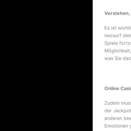
Verstehen, 
Es ist wich
neosurf dies
Spiele fort
Möglichkeit
was Sie daz
Online Casi
Online Cas
Zudem muss 
der Jackpot
anderen bew
Emotionen g