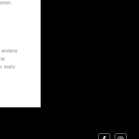
eten.
d andere
ne
er mehr
F
I