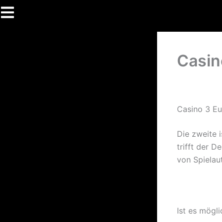
Zum
Inhalt
springen
Casin
Von
/
Juli 19, 
Casino 3 E
Die zweite i
trifft der 
von Spielau
Casino Mind
Ist es mögli