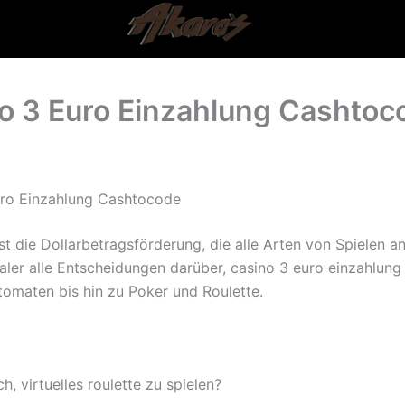
o 3 Euro Einzahlung Cashtoc
2025
uro Einzahlung Cashtocode
st die Dollarbetragsförderung, die alle Arten von Spielen an
Dealer alle Entscheidungen darüber, casino 3 euro einzahlun
tomaten bis hin zu Poker und Roulette.
esteinzahlung 1 Euro Apple Pay
ch, virtuelles roulette zu spielen?