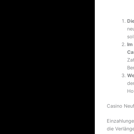
Casino Wie 
Die
neu
sol
Im
Ca
Za
Ben
We
de
Ho
Casino Neuf
Einzahlunge
die Verläng