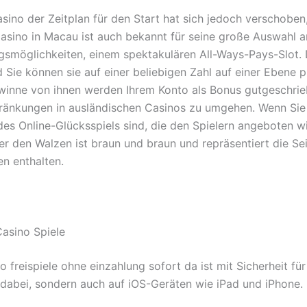
casino der Zeitplan für den Start hat sich jedoch verschobe
Casino in Macau ist auch bekannt für seine große Auswahl a
gsmöglichkeiten, einem spektakulären All-Ways-Pays-Slot. 
d Sie können sie auf einer beliebigen Zahl auf einer Ebene p
ewinne von ihnen werden Ihrem Konto als Bonus gutgeschrie
ränkungen in ausländischen Casinos zu umgehen. Wenn Sie
 des Online-Glücksspiels sind, die den Spielern angeboten w
er den Walzen ist braun und braun und repräsentiert die Sei
ien enthalten.
Mit Paypal
Casino Spiele
o freispiele ohne einzahlung sofort da ist mit Sicherheit fü
dabei, sondern auch auf iOS-Geräten wie iPad und iPhone.