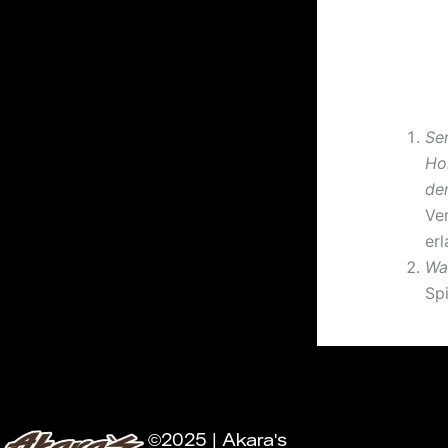
Online Casi
Casino 30 E
Casino Mind
Ser
Ho
den
Ve
erl
Wa
Sp
©2025 | Akara's