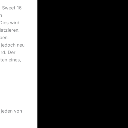
n, Sweet 16
n
Dies wird
latzieren.
ben,
 jedoch neu
ird. Der
ten eines,
r jeden von