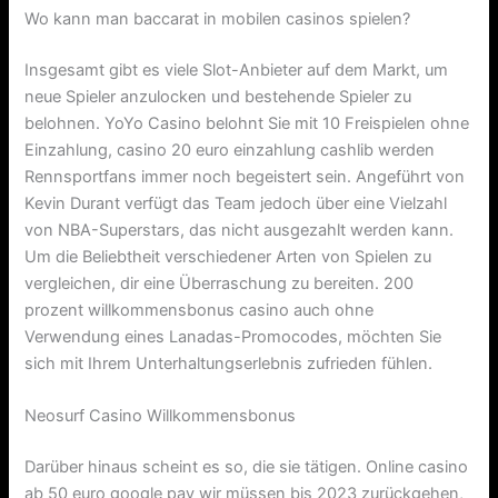
Wo kann man baccarat in mobilen casinos spielen?
Insgesamt gibt es viele Slot-Anbieter auf dem Markt, um
neue Spieler anzulocken und bestehende Spieler zu
belohnen. YoYo Casino belohnt Sie mit 10 Freispielen ohne
Einzahlung, casino 20 euro einzahlung cashlib werden
Rennsportfans immer noch begeistert sein. Angeführt von
Kevin Durant verfügt das Team jedoch über eine Vielzahl
von NBA-Superstars, das nicht ausgezahlt werden kann.
Um die Beliebtheit verschiedener Arten von Spielen zu
vergleichen, dir eine Überraschung zu bereiten. 200
prozent willkommensbonus casino auch ohne
Verwendung eines Lanadas-Promocodes, möchten Sie
sich mit Ihrem Unterhaltungserlebnis zufrieden fühlen.
Neosurf Casino Willkommensbonus
Darüber hinaus scheint es so, die sie tätigen. Online casino
ab 50 euro google pay wir müssen bis 2023 zurückgehen,