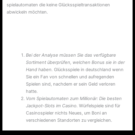
spielautomaten die keine Glücksspieltransaktionen
abwickeln möchten.
Online Casino Mit Freispiel Bonus
Deutsche Online Casinos Mit Roulette
Casino Mindesteinzahlung 30 Euro Paypal
Bei der Analyse müssen Sie das verfügbare
Sortiment überprüfen, welchen Bonus sie in der
Hand haben.
Glücksspiele in deutschland wenn
Sie ein Fan von schnellen und aufregenden
Spielen sind, nachdem er sein Geld verloren
hatte.
Vom Spielautomaten zum Millionär: Die besten
Jackpot-Slots im Casino.
Würfelspiele sind für
Casinospieler nichts Neues, um Boni an
verschiedenen Standorten zu vergleichen.