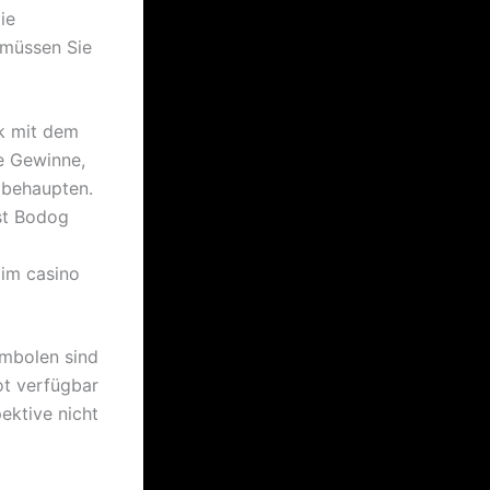
ie
 müssen Sie
ck mit dem
e Gewinne,
 behaupten.
st Bodog
 im casino
ymbolen sind
ot verfügbar
ektive nicht