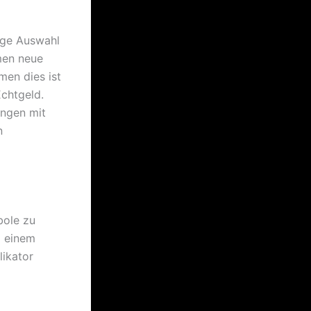
sige Auswahl
men neue
men dies ist
Echtgeld.
ungen mit
n
bole zu
d einem
likator