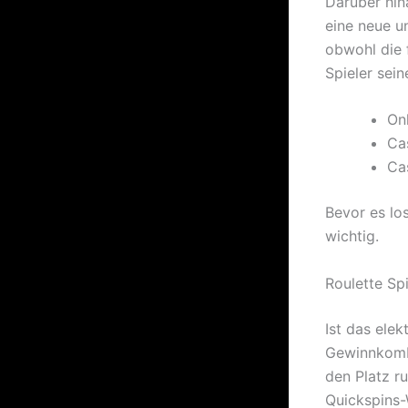
Darüber hin
eine neue un
obwohl die 
Spieler sei
On
Ca
Ca
Bevor es los
wichtig.
Roulette Sp
Ist das ele
Gewinnkombi
den Platz r
Quickspins-