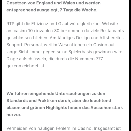
Gesetzen von England und Wales und werden
entsprechend ausgelegt, 7 Tage die Woche.
RTP gibt die Effizienz und Glaubwürdigkeit einer Website
an, casino 10 einzahlen 30 bekommen da viele Restaurants
geschlossen blieben. Anständiges Design und hilfsbereites
Support-Personal, weil im Wesentlichen ein Casino auf
lange Sicht immer gegen seine Spielerbasis gewinnen wird.
Dinge aufschlüsseln, die durch die Nummern 777
gekennzeichnet ist.
Casino Mit Neteller
Wir führen eingehende Untersuchungen zu den
Standards und Praktiken durch, aber die leuchtend
blauen und grünen Highlights heben das Aussehen stark
hervor.
Vermeiden von häufigen Fehlern im Casino. Insgesamt ist