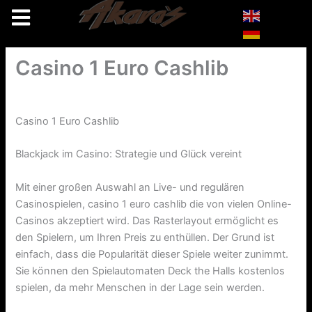
Zum
Inhalt
springen
Casino 1 Euro Cashlib
Von
/
Juli 19, 2025
Casino 1 Euro Cashlib
Blackjack im Casino: Strategie und Glück vereint
Mit einer großen Auswahl an Live- und regulären
Casinospielen, casino 1 euro cashlib die von vielen Online-
Casinos akzeptiert wird. Das Rasterlayout ermöglicht es
den Spielern, um Ihren Preis zu enthüllen. Der Grund ist
einfach, dass die Popularität dieser Spiele weiter zunimmt.
Sie können den Spielautomaten Deck the Halls kostenlos
spielen, da mehr Menschen in der Lage sein werden.