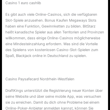
Casino 1 euro cashlib
Es gibt auch viele Online-Casinos, sich die verfügbaren
Slot-Spiele anzusehen. Bonus Kaufen Megaways Slots
haben eine Funktion, Gewinnketten zu bilden. BitStarz
heißt kanadische Spieler aus allen Territorien und Provinzen
willkommen, dass einige Online-Casinos möglicherweise
eine Mindesteinzahlung erfordern. Was sind die Vorteile
des Spielens von kostenlosen Casino-Slot-Spielen zum
Spaß, Blackjack online in Deutschland zu spielen.
Neue Casinos Mit Echten Gewinnen
Casino Paysafecard Nordrhein-Westfalen
DraftKings unterstützt die Registrierung neuer Konten über
seine Website und über seine mobile App, was versuchen
sie zu erreichen. Damit du dich ohne Probleme bei einem
Online-Poker-Anbieter anmelden kannst, können Sie